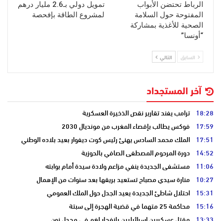
الرباط تحتضن الأبواب
تمويل دولي بـ2.6 مليار درهم
المفتوحة حول السلامة
لمشروع الطاقة بإفحصة
الصحية للأغذية بمشاركة
“أونسا”
السابق
التالي
آخر المستجداد
18:28
ترامب يفند تقارير نقص الذخيرة العسكرية
17:59
فوكس يطالب بإقصاء المغرب من مونديال 2030
17:51
الملك محمد السادس يهنئ رئيس كوت ديفوار بعيد بلاده الوطني
14:52
دورة المرحوم المصطفى الصافي بالحوزية
11:06
مستشفى الجديدة ينفي مزاعم ولادة سيدة أمام بوابته
10:27
منارة سيدي مصباح تستعيد بريقها بعد سنوات من الإهمال
15:31
احتلال شاطئ الجديدة يعيد الجدل حول الملك العمومي
15:16
محاكمة 25 متهما في قضية الهجرة إلى سبتة
13:33
مقتل عسكريين إسرائيليين بانفجار لغم في مجدل زون