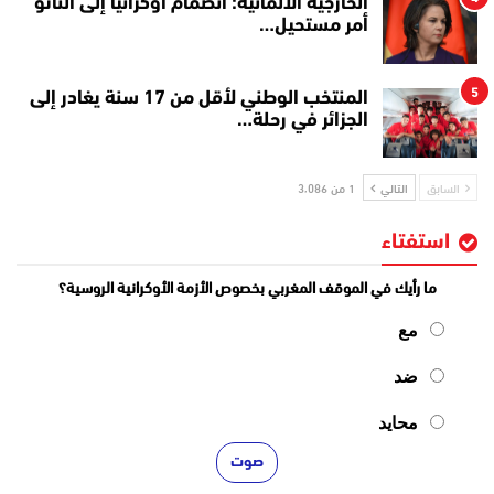
الخارجية الألمانية: انضمام أوكرانيا إلى الناتو
أمر مستحيل…
5
المنتخب الوطني لأقل من 17 سنة يغادر إلى
الجزائر في رحلة…
السابق
التالي
1 من 3٬086
استفتاء
ما رأيك في الموقف المغربي بخصوص الأزمة الأوكرانية الروسية؟
مع
ضد
محايد