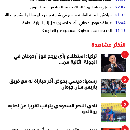
22:02
عاهل إسبانيا يهنئ الملك محمد السادس بعيد العرش
21:33
مراكش: النيابة العامة تحقق في شبهة تزوير بيان نقاط والتشهير بطالب
16:44
عرقلة مفوض قضائي بأولاد احسين تصل إلى النيابة العامة
12:19
الجديدة تشدد محاربة السمسرة غير القانونية
الأكثر مشاهدة
1
تركيا: استطلاع رأي يرجح فوز أردوغان في
الجولة الثانية من…
2
رسميا: ميسي يخوض آخر مباراة له مع فريق
باريس سان جرمان
3
نادي النصر السعودي يترقب تقريرا عن إصابة
رونالدو
4