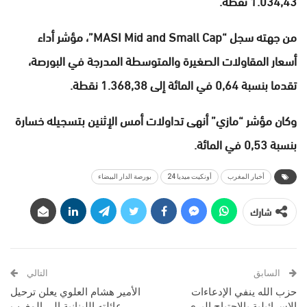
1.034,43 نقطة.
من جهته سجل “MASI Mid and Small Cap”، مؤشر أداء
أسعار المقاولات الصغيرة والمتوسطة المدرجة في البورصة،
تقدما بنسبة 0,64 في المائة إلى 1.368,38 نقطة.
وكان مؤشر “مازي” أنهى تداولات أمس الإثنين بتسجيله خسارة
بنسبة 0,53 في المائة.
أخبار المغرب
أونكيت ميديا 24
بورصة الدار البيضاء
شارك
السابق
التالي
حزب الله ينفي الإدعاءات
الأمير هشام العلوي يعلن ترحيل
الإسرائيلية بالإجتياح البري
عائلته اللبنانية إلى المغرب