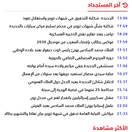
آخر المستجداد
13:04
الجديدة: شكاية للتحقيق في شبهات تزوير واستغلال نفوذ
17:49
شكاية بشأن شبهات تزوير في محضر تسليم مركن سيارات بالجديدة
18:28
ترامب يفند تقارير نقص الذخيرة العسكرية
17:59
فوكس يطالب بإقصاء المغرب من مونديال 2030
17:51
الملك محمد السادس يهنئ رئيس كوت ديفوار بعيد بلاده الوطني
14:52
دورة المرحوم المصطفى الصافي بالحوزية
11:06
مستشفى الجديدة ينفي مزاعم ولادة سيدة أمام بوابته
10:27
منارة سيدي مصباح تستعيد بريقها بعد سنوات من الإهمال
15:31
احتلال شاطئ الجديدة يعيد الجدل حول الملك العمومي
15:16
محاكمة 25 متهما في قضية الهجرة إلى سبتة
13:33
مقتل عسكريين إسرائيليين بانفجار لغم في مجدل زون
22:02
عاهل إسبانيا يهنئ الملك محمد السادس بعيد العرش
21:33
مراكش: النيابة العامة تحقق في شبهة تزوير بيان نقاط والتشهير بطالب
الأكثر مشاهدة