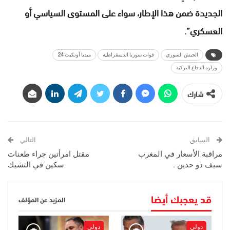
الجديدة ضمن هذا الإطار، سواء على المستوى السياسي أو
العسكري”.
الجيش السوري
قوات سوريا الديمقراطية
ميديا أونكيت 24
وزارة الدفاع التركية
شارك
السابق
التالي
مراقبة الأسعار في المغرب
مقتل امرأتين جراء طعنات
سيف ذو حدين .
سكين في التشيك
قد يعجبك أيضا
المزيد عن المؤلف
دولي
دولي