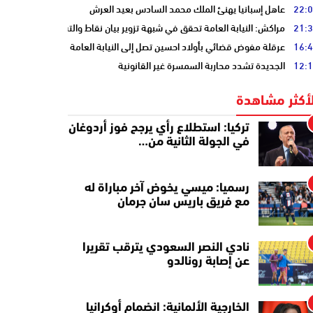
22:
عاهل إسبانيا يهنئ الملك محمد السادس بعيد العرش
21:
مراكش: النيابة العامة تحقق في شبهة تزوير بيان نقاط والتشهير بطالب
16:
عرقلة مفوض قضائي بأولاد احسين تصل إلى النيابة العامة
12:
الجديدة تشدد محاربة السمسرة غير القانونية
لأكثر مشاهدة
تركيا: استطلاع رأي يرجح فوز أردوغان
في الجولة الثانية من…
رسميا: ميسي يخوض آخر مباراة له
مع فريق باريس سان جرمان
نادي النصر السعودي يترقب تقريرا
عن إصابة رونالدو
الخارجية الألمانية: انضمام أوكرانيا