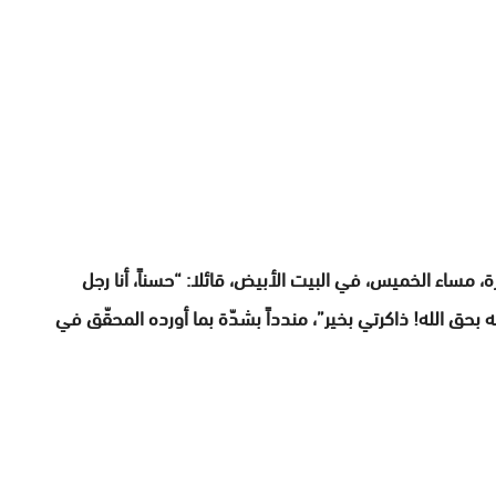
 مساء الخميس، في البيت الأبيض، قائلا: “حسناً، أنا رجل
حق الله! ذاكرتي بخير”، مندداً بشدّة بما أورده المحقّق في