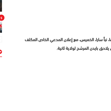
5
رض أن يتلقى الرئيس الديمقراطي، البالغ 81 عاما، نبأ سارا، الخميس، مع إعلان المدعي الخاص المكلف
لاحق بايدن المرشح لولاية ثانية.
م