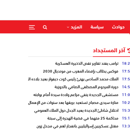
حوادث
سياسة
المزيد
آخر المستجداد
18:
ترامب يفند تقارير نقص الذخيرة العسكرية
17:
فوكس يطالب بإقصاء المغرب من مونديال 2030
17:
الملك محمد السادس يهنئ رئيس كوت ديفوار بعيد بلاده الوطني
14:
دورة المرحوم المصطفى الصافي بالحوزية
11:
مستشفى الجديدة ينفي مزاعم ولادة سيدة أمام بوابته
10:
منارة سيدي مصباح تستعيد بريقها بعد سنوات من الإهمال
15:
احتلال شاطئ الجديدة يعيد الجدل حول الملك العمومي
15:
محاكمة 25 متهما في قضية الهجرة إلى سبتة
13:
مقتل عسكريين إسرائيليين بانفجار لغم في مجدل زون