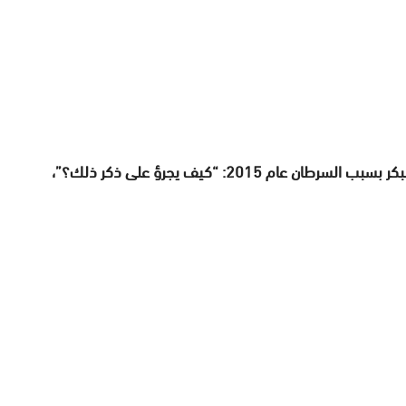
وقال الرئيس، الخميس، بتأثر شديد عند ذكر وفاة ابنه البكر بسبب السرطان عام 2015: “كيف يجرؤ على ذكر ذلك؟”،