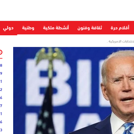
أقلام حرة
ثقافة وفنون
أنشطة ملكية
وطنية
دولي
خابات الامريكية .
28
59
51
52
06
27
31
16
33