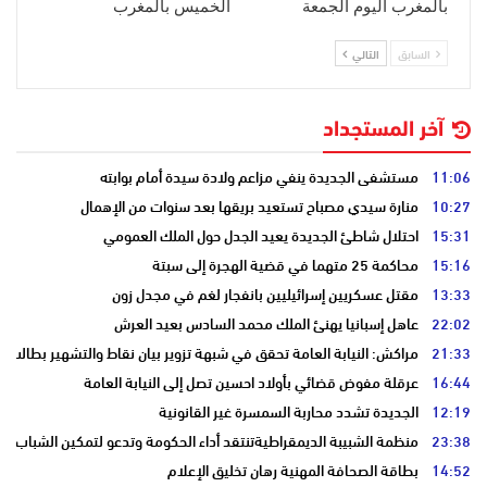
بالمغرب اليوم الجمعة
الخميس بالمغرب
السابق
التالي
آخر المستجداد
11:06
مستشفى الجديدة ينفي مزاعم ولادة سيدة أمام بوابته
10:27
منارة سيدي مصباح تستعيد بريقها بعد سنوات من الإهمال
15:31
احتلال شاطئ الجديدة يعيد الجدل حول الملك العمومي
15:16
محاكمة 25 متهما في قضية الهجرة إلى سبتة
13:33
مقتل عسكريين إسرائيليين بانفجار لغم في مجدل زون
22:02
عاهل إسبانيا يهنئ الملك محمد السادس بعيد العرش
21:33
مراكش: النيابة العامة تحقق في شبهة تزوير بيان نقاط والتشهير بطالب
16:44
عرقلة مفوض قضائي بأولاد احسين تصل إلى النيابة العامة
12:19
الجديدة تشدد محاربة السمسرة غير القانونية
23:38
منظمة الشبيبة الديمقراطيةتنتقد أداء الحكومة وتدعو لتمكين الشباب
14:52
بطاقة الصحافة المهنية رهان تخليق الإعلام