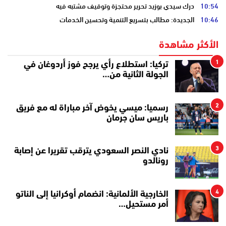
10:54
درك سيدي بوزيد تحرير محتجزة وتوقيف مشتبه فيه
10:46
الجديدة: مطالب بتسريع التنمية وتحسين الخدمات
الأكثر مشاهدة
1
تركيا: استطلاع رأي يرجح فوز أردوغان في
الجولة الثانية من…
2
رسميا: ميسي يخوض آخر مباراة له مع فريق
باريس سان جرمان
3
نادي النصر السعودي يترقب تقريرا عن إصابة
رونالدو
4
الخارجية الألمانية: انضمام أوكرانيا إلى الناتو
أمر مستحيل…