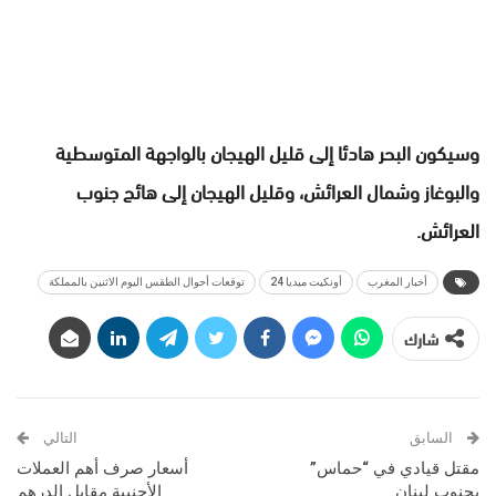
وسيكون البحر هادئا إلى قليل الهيجان بالواجهة المتوسطية
والبوغاز وشمال العرائش، وقليل الهيجان إلى هائج جنوب
العرائش.
أخبار المغرب
أونكيت ميديا 24
توقعات أحوال الطقس اليوم الاثنين بالمملكة
شارك
السابق
التالي
مقتل قيادي في “حماس”
أسعار صرف أهم العملات
بجنوب لبنان
الأجنبية مقابل الدرهم