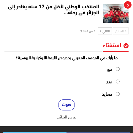
5
المنتخب الوطني لأقل من 17 سنة يغادر إلى
الجزائر في رحلة…
السابق
التالي
1 من 3٬086
استفتاء
ما رأيك في الموقف المغربي بخصوص الأزمة الأوكرانية الروسية؟
مع
ضد
محايد
عرض النتائج