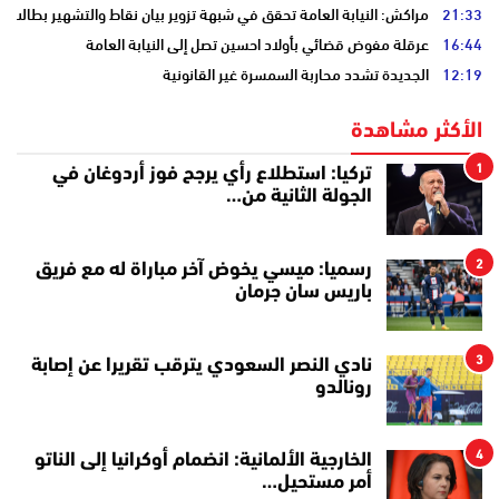
21:33
مراكش: النيابة العامة تحقق في شبهة تزوير بيان نقاط والتشهير بطالب
16:44
عرقلة مفوض قضائي بأولاد احسين تصل إلى النيابة العامة
12:19
الجديدة تشدد محاربة السمسرة غير القانونية
الأكثر مشاهدة
1
تركيا: استطلاع رأي يرجح فوز أردوغان في
الجولة الثانية من…
2
رسميا: ميسي يخوض آخر مباراة له مع فريق
باريس سان جرمان
3
نادي النصر السعودي يترقب تقريرا عن إصابة
رونالدو
4
الخارجية الألمانية: انضمام أوكرانيا إلى الناتو
أمر مستحيل…