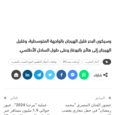
وسيكون البحر قليل الهيجان بالواجهة المتوسطية، وقليل
الهيجان إلى هائج بالبوغاز وعلى طول الساحل الأطلسي.
أخبار المغرب
أونكيت ميديا 24
توقعات أحوال الطقس اليوم السبت بالمغرب
شارك
السابق
التالي
حضور الفنان المصري “محمد
عملية “مرحبا 2024”.. عبور
رمضان” في حفل بنغاري يغضب
حوالي 1.9 مليون مسافر عبر