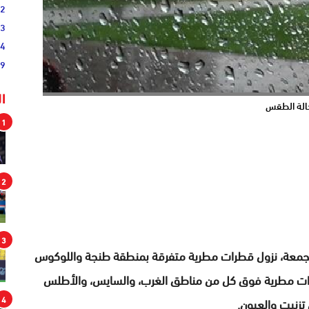
02
33
44
19
ا
الة الطقس
1
2
3
وم الجمعة، نزول قطرات مطرية متفرقة بمنطقة طنجة واللوكوس
رات مطرية فوق كل من مناطق الغرب، والسايس، والأطلس
4
تزنيت والعيون.