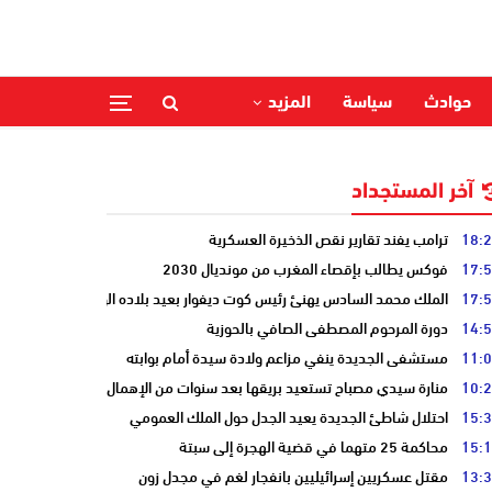
حوادث
سياسة
المزيد
آخر المستجداد
18:
ترامب يفند تقارير نقص الذخيرة العسكرية
17:
فوكس يطالب بإقصاء المغرب من مونديال 2030
17:
الملك محمد السادس يهنئ رئيس كوت ديفوار بعيد بلاده الوطني
14:
دورة المرحوم المصطفى الصافي بالحوزية
11:
مستشفى الجديدة ينفي مزاعم ولادة سيدة أمام بوابته
10:
منارة سيدي مصباح تستعيد بريقها بعد سنوات من الإهمال
15:
احتلال شاطئ الجديدة يعيد الجدل حول الملك العمومي
15:
محاكمة 25 متهما في قضية الهجرة إلى سبتة
13:
مقتل عسكريين إسرائيليين بانفجار لغم في مجدل زون