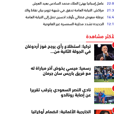
22:
عاهل إسبانيا يهنئ الملك محمد السادس بعيد العرش
21:
مراكش: النيابة العامة تحقق في شبهة تزوير بيان نقاط والتشهير بطالب
16:
عرقلة مفوض قضائي بأولاد احسين تصل إلى النيابة العامة
12:
الجديدة تشدد محاربة السمسرة غير القانونية
لأكثر مشاهدة
تركيا: استطلاع رأي يرجح فوز أردوغان
في الجولة الثانية من…
رسميا: ميسي يخوض آخر مباراة له
مع فريق باريس سان جرمان
نادي النصر السعودي يترقب تقريرا
عن إصابة رونالدو
الخارجية الألمانية: انضمام أوكرانيا