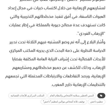
لمشاريعهم الإرهابية من خلال اكتساب خبرات في مجال إعداد
العبوات الناسفة، في أفق تنفيذ مخططاتهم التخريبية والتي
كانت تستهدف عدة مصالح حيوية بالمملكة في إطار عمليات
“الإرهاب الفردي”.
وأشار البلاغ إلى أنه تم وضع المشتبه فيهم الثلاثة تحت تدبير
الحراسة النظرية على ذمة البحث الذي يجريه المكتب المركزي
للأبحاث القضائية تحت إشراف النيابة العامة المكلفة بقضايا
الإرهاب، وذلك للكشف عن جميع مخططاتهم ومشاريعهم
الإرهابية، ورصد التقاطعات والارتباطات المحتملة التي تجمعهم
بالتنظيمات الإرهابية خارج المغرب.
المس الخطير بسلامة الأشخاص والنظام العام
المكتب المركزي للأبحاث القضائية
تنظيم داعش
توقيف ثلاثة أشخاص موالين لتنظيم "داعش"