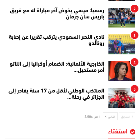
2
رسميا: ميسي يخوض آخر مباراة له مع فريق
باريس سان جرمان
3
نادي النصر السعودي يترقب تقريرا عن إصابة
رونالدو
4
الخارجية الألمانية: انضمام أوكرانيا إلى الناتو
أمر مستحيل…
5
المنتخب الوطني لأقل من 17 سنة يغادر إلى
الجزائر في رحلة…
السابق
التالي
1 من 3٬086
استفتاء