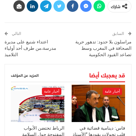
شارك
السابق
التالي
مراسلون بلا حدود: تدهور حرية
اعتداء شنيع على مديرة
الصحافة في المغرب وسط
مدرسة،من طرف أحد أولياء
تصاعد القيود الحكومية
التلاميذ
قد يعجبك أيضا
المزيد عن المؤلف
أخبار عامة
أخبار عامة
فاس: دينامية قضائية في
الرباط تحتضن الأبواب
قلب تحولات يقودها “الأستاذ
المفتوحة حول السلامة