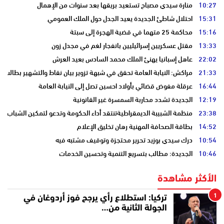
10:27
منارة سيدي مصباح تستعيد بريقها بعد سنوات من الإهمال
15:31
احتلال شاطئ الجديدة يعيد الجدل حول الملك العمومي
15:16
محاكمة 25 متهما في قضية الهجرة إلى سبتة
13:33
مقتل عسكريين إسرائيليين بانفجار لغم في مجدل زون
22:02
عاهل إسبانيا يهنئ الملك محمد السادس بعيد العرش
21:33
مراكش: النيابة العامة تحقق في شبهة تزوير بيان نقاط والتشهير بطالب
16:44
عرقلة مفوض قضائي بأولاد احسين تصل إلى النيابة العامة
12:19
الجديدة تشدد محاربة السمسرة غير القانونية
23:38
منظمة الشبيبة الديمقراطيةتنتقد أداء الحكومة وتدعو لتمكين الشباب
14:52
بطاقة الصحافة المهنية رهان تخليق الإعلام
10:54
درك سيدي بوزيد تحرير محتجزة وتوقيف مشتبه فيه
10:46
الجديدة: مطالب بتسريع التنمية وتحسين الخدمات
الأكثر مشاهدة
1
تركيا: استطلاع رأي يرجح فوز أردوغان في
الجولة الثانية من…