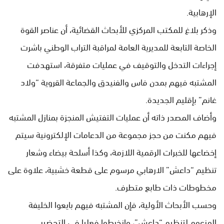
الإرهابية.
وذكر بلاغ للمكتب المركزي للأبحاث القضائية، أن عناصر القوة
الخاصة التابعة للمديرية العامة لمراقبة التراب الوطني باشرت
إجراءات التدخل والتوقيف في عمليات متفرقة، استهدفت
المشتبه فيهم بمدن فاس والفنيدق والجماعة القروية “ولاد
غانم” بإقليم الجديدة.
وأضاف المصدر ذاته أن عمليات التفتيش المنجزة بمنازل المشتبه
فيهم مكنت من حجز مجموعة من الدعامات الإلكترونية سيتم
إخضاعها للخبرات الرقمية اللازمة، وكذا أسلحة بيضاء وشعار
تنظيم “داعش” الارهابي مرسوم على قطعة خشبية، علاوة على
مخطوطات ذات طابع متطرف.
وحسب الأبحاث الأولية، فإن المشتبه فيهم بايعوا الخليفة
المزعوم لتنظيم “داعش”، وانخرطوا فعليا في التحضير