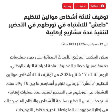
IMAGE
تحقيقات
وطنية
توقيف ثلاثة أشخاص موالين لتنظيم
“داعش” للاشتباه في تورطهم في التحضير
لتنفيذ عدة مشاريع إرهابية
في
17 - سبتمبر - 2024 | 10:41 صباحًا
تمكن المكتب المركزي للأبحاث القضائية على ضوء معلومات
دقيقة وفرتها مصالح المديرية العامة لمراقبة التراب الوطني،
اليوم الثلاثاء 17 شتنبر 2024، من توقيف ثلاثة أشخاص موالين
لتنظيم “داعش” الإرهابي، تتراوح أعمارهم ما بين 18 و39 سنة،
للاشتباه في تورطهم في التحضير لتنفيذ عدة عمليات إرهابية
تستهدف المس الخطير بسلامة الأشخاص والنظام العام، وذلك
في إطار المجهودات المتواصلة لتحييد مخاطر التهديدات