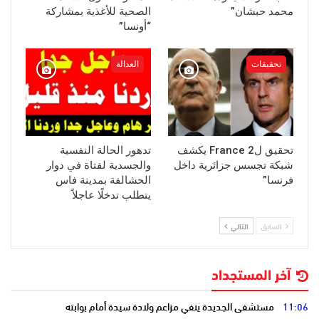
محمد حبشان”
الصحية للأغذية بمشاركة
“أونسا”
تحقيقات
العدالة
تحقيق لFrance 2 يكشف
تدهور الحالة النفسية
شبكة تجسس جزائرية داخل
والجسدية لفتاة في دوار
فرنسا”
الحشالفة بمدينة فاس
يتطلب تدخلًا عاجلاً
السابق
التالي
آخر المستجداد
11:06
مستشفى الجديدة ينفي مزاعم ولادة سيدة أمام بوابته