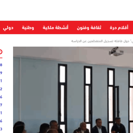
أقلام حرة
ثقافة وفنون
أنشطة ملكية
وطنية
دولي
ي” حول قافلة تسجيل المنقطعين عن الدراسة
28
59
51
52
06
27
31
16
33