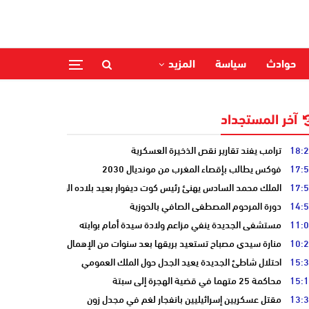
حوادث
سياسة
المزيد
آخر المستجداد
18:
ترامب يفند تقارير نقص الذخيرة العسكرية
17:
فوكس يطالب بإقصاء المغرب من مونديال 2030
17:
الملك محمد السادس يهنئ رئيس كوت ديفوار بعيد بلاده الوطني
14:
دورة المرحوم المصطفى الصافي بالحوزية
11:
مستشفى الجديدة ينفي مزاعم ولادة سيدة أمام بوابته
10:
منارة سيدي مصباح تستعيد بريقها بعد سنوات من الإهمال
15:
احتلال شاطئ الجديدة يعيد الجدل حول الملك العمومي
15:
محاكمة 25 متهما في قضية الهجرة إلى سبتة
13:
مقتل عسكريين إسرائيليين بانفجار لغم في مجدل زون