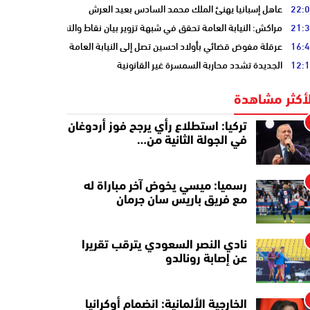
22:
عاهل إسبانيا يهنئ الملك محمد السادس بعيد العرش
21:
مراكش: النيابة العامة تحقق في شبهة تزوير بيان نقاط والتشهير بطالب
16:
عرقلة مفوض قضائي بأولاد احسين تصل إلى النيابة العامة
12:
الجديدة تشدد محاربة السمسرة غير القانونية
لأكثر مشاهدة
تركيا: استطلاع رأي يرجح فوز أردوغان
في الجولة الثانية من…
رسميا: ميسي يخوض آخر مباراة له
مع فريق باريس سان جرمان
نادي النصر السعودي يترقب تقريرا
عن إصابة رونالدو
الخارجية الألمانية: انضمام أوكرانيا