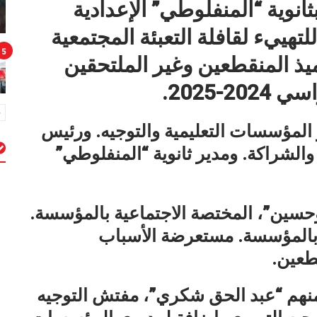
انوية “المنفلوطي” الإعدادية
هييء لقافلة التعبئة المجتمعية
5
ميذ المنقطعين وغير الملتحقين
-2025.
المؤسسات التعليمية والتوجيه. ورئيس
الشراكة. ومدير ثانوية “المنفلوطي”
م
وحسين”، المختصة الاجتماعية بالمؤسسة.
بالمؤسسة. مستعرضة الأسباب
قطعين.
منهم “عبد الحق شكري”، مفتش التوجيه