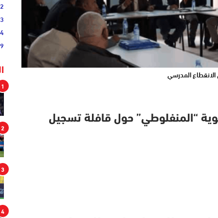
02
33
44
19
ا
 الانقطاع المدرسي
1
وية “المنفلوطي” حول قافلة تسجيل
2
3
4