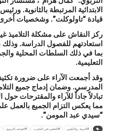
التربوي. “كمال هزام”، مستشار الت
الابتدائية المرتبطة بالثانوية. ورئ
قيادة “تاولوكلت”. وشخصيات أخرى
ركز النقاش على مشكلة التلاميذ غي
استعادتهم للفصول الدراسة. وذلك 
بما في ذلك السلطات المحلية والج
التعليمية.
وقد أجمعت الآراء على ضرورة تكثي
المدرسي. وضمان إدماج جميع التلامي
تبادلاً جاداً للآراء والمقترحات حول 
مما يعكس التزام الجميع بالعمل عل
“سيدي عبد المومن”.
#التربية _والتكوين
#التعليم_في_المغرب
#التوجيه_التربوي