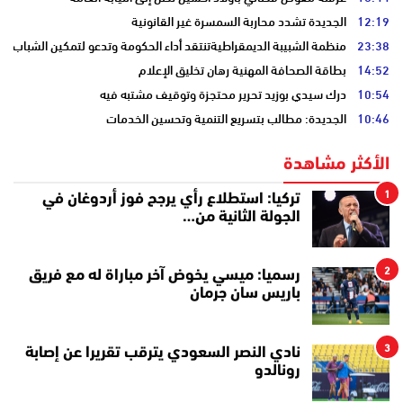
12:19
الجديدة تشدد محاربة السمسرة غير القانونية
23:38
منظمة الشبيبة الديمقراطيةتنتقد أداء الحكومة وتدعو لتمكين الشباب
14:52
بطاقة الصحافة المهنية رهان تخليق الإعلام
10:54
درك سيدي بوزيد تحرير محتجزة وتوقيف مشتبه فيه
10:46
الجديدة: مطالب بتسريع التنمية وتحسين الخدمات
الأكثر مشاهدة
1
تركيا: استطلاع رأي يرجح فوز أردوغان في
الجولة الثانية من…
2
رسميا: ميسي يخوض آخر مباراة له مع فريق
باريس سان جرمان
3
نادي النصر السعودي يترقب تقريرا عن إصابة
رونالدو