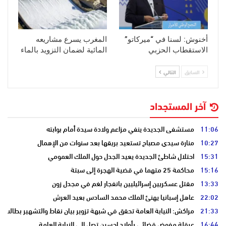
أخنوش: لسنا في “ميركاتو”
المغرب يسرع مشاريعه
الاستقطاب الحزبي
المائية لضمان التزويد بالماء
السابق
التالي
آخر المستجداد
11:06
مستشفى الجديدة ينفي مزاعم ولادة سيدة أمام بوابته
10:27
منارة سيدي مصباح تستعيد بريقها بعد سنوات من الإهمال
15:31
احتلال شاطئ الجديدة يعيد الجدل حول الملك العمومي
15:16
محاكمة 25 متهما في قضية الهجرة إلى سبتة
13:33
مقتل عسكريين إسرائيليين بانفجار لغم في مجدل زون
22:02
عاهل إسبانيا يهنئ الملك محمد السادس بعيد العرش
21:33
مراكش: النيابة العامة تحقق في شبهة تزوير بيان نقاط والتشهير بطالب
16:44
عرقلة مفوض قضائي بأولاد احسين تصل إلى النيابة العامة