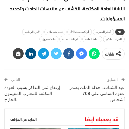
النيابة العامة المختصة، للكشف عن ملابسات الحادث وتحديد
المسؤوليات.
أخبار المغرب
أونكيت ميديا 24
إقليم بني ملال
الأمن الوطني
الدرك الملكي
النيابة العامة
الوقاية المدنية
حادث مروع
شارك
السابق
التالي
عيد الشباب.. جلالة الملك يصدر
إرتفاع ثمن التداكر بسبب العودة
عفوه السامي على 708
المكثفة للمغارب المقيمون
أشخاص
بالخارج
قد يعجبك أيضا
المزيد عن المؤلف