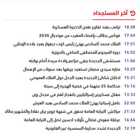
آخر المستجداد
18:28
ترامب يفند تقارير نقص الذخيرة العسكرية
17:59
فوكس يطالب بإقصاء المغرب من مونديال 2030
17:51
الملك محمد السادس يهنئ رئيس كوت ديفوار بعيد بلاده الوطني
14:52
دورة المرحوم المصطفى الصافي بالحوزية
11:06
مستشفى الجديدة ينفي مزاعم ولادة سيدة أمام بوابته
10:27
منارة سيدي مصباح تستعيد بريقها بعد سنوات من الإهمال
15:31
احتلال شاطئ الجديدة يعيد الجدل حول الملك العمومي
15:16
محاكمة 25 متهما في قضية الهجرة إلى سبتة
13:33
مقتل عسكريين إسرائيليين بانفجار لغم في مجدل زون
22:02
عاهل إسبانيا يهنئ الملك محمد السادس بعيد العرش
21:33
مراكش: النيابة العامة تحقق في شبهة تزوير بيان نقاط والتشهير بطالب
16:44
عرقلة مفوض قضائي بأولاد احسين تصل إلى النيابة العامة
12:19
الجديدة تشدد محاربة السمسرة غير القانونية