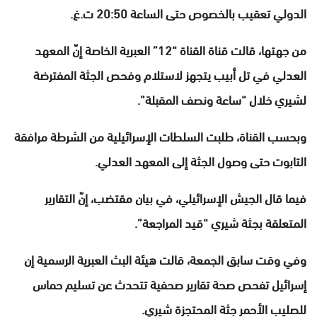
الدولي تعقيب بالخصوص حتى الساعة 20:50 ت.غ.
من جهتها، قالت قناة القناة “12” العبرية الخاصة إنّ المعهد
العدلي في تل أبيب يتجهز لاستلام وفحص الجثة المفترضة
لشيري خلال “ساعة ونصف المقبلة”.
وبحسب القناة، طلبت السلطات الإسرائيلية من الشرطة مرافقة
التابوت حتى وصول الجثة إلى المعهد العدلي.
فيما قال الجيش الإسرائيلي، في بيان مقتضب، إنّ التقارير
المتعلقة بجثة شيري “قيد المراجعة”.
وفي وقت سابق الجمعة، قالت هيئة البث العبرية الرسمية إن
إسرائيل تفحص صحة تقارير صحفية تتحدث عن تسليم حماس
للصليب الأحمر جثة المحتجزة شيري.