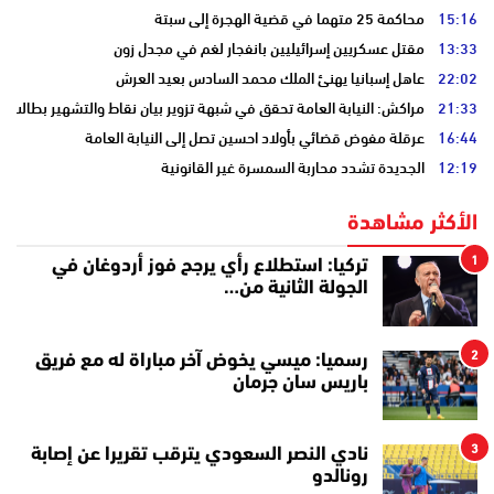
15:16
محاكمة 25 متهما في قضية الهجرة إلى سبتة
13:33
مقتل عسكريين إسرائيليين بانفجار لغم في مجدل زون
22:02
عاهل إسبانيا يهنئ الملك محمد السادس بعيد العرش
21:33
مراكش: النيابة العامة تحقق في شبهة تزوير بيان نقاط والتشهير بطالب
16:44
عرقلة مفوض قضائي بأولاد احسين تصل إلى النيابة العامة
12:19
الجديدة تشدد محاربة السمسرة غير القانونية
الأكثر مشاهدة
1
تركيا: استطلاع رأي يرجح فوز أردوغان في
الجولة الثانية من…
2
رسميا: ميسي يخوض آخر مباراة له مع فريق
باريس سان جرمان
3
نادي النصر السعودي يترقب تقريرا عن إصابة
رونالدو