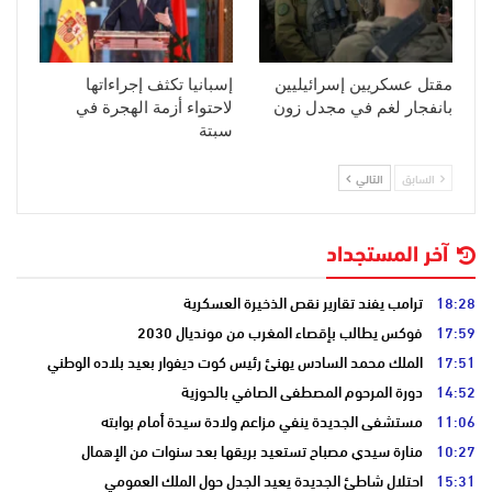
مقتل عسكريين إسرائيليين
إسبانيا تكثف إجراءاتها
بانفجار لغم في مجدل زون
لاحتواء أزمة الهجرة في
سبتة
السابق
التالي
آخر المستجداد
18:28
ترامب يفند تقارير نقص الذخيرة العسكرية
17:59
فوكس يطالب بإقصاء المغرب من مونديال 2030
17:51
الملك محمد السادس يهنئ رئيس كوت ديفوار بعيد بلاده الوطني
14:52
دورة المرحوم المصطفى الصافي بالحوزية
11:06
مستشفى الجديدة ينفي مزاعم ولادة سيدة أمام بوابته
10:27
منارة سيدي مصباح تستعيد بريقها بعد سنوات من الإهمال
15:31
احتلال شاطئ الجديدة يعيد الجدل حول الملك العمومي