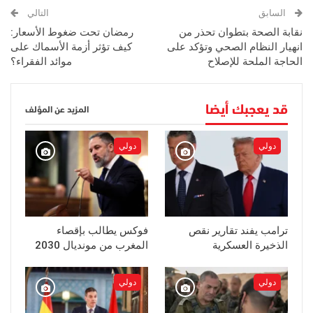
السابق
التالي
نقابة الصحة بتطوان تحذر من
رمضان تحت ضغوط الأسعار:
انهيار النظام الصحي وتؤكد على
كيف تؤثر أزمة الأسماك على
الحاجة الملحة للإصلاح
موائد الفقراء؟
قد يعجبك أيضا
المزيد عن المؤلف
دولي
دولي
ترامب يفند تقارير نقص
فوكس يطالب بإقصاء
الذخيرة العسكرية
المغرب من مونديال 2030
دولي
دولي