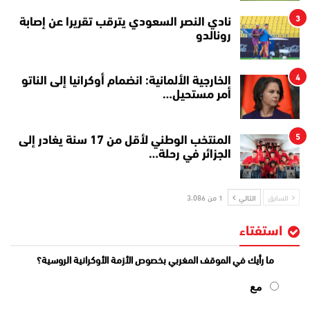
3
نادي النصر السعودي يترقب تقريرا عن إصابة
رونالدو
4
الخارجية الألمانية: انضمام أوكرانيا إلى الناتو
أمر مستحيل…
5
المنتخب الوطني لأقل من 17 سنة يغادر إلى
الجزائر في رحلة…
السابق
التالي
1 من 3٬086
استفتاء
ما رأيك في الموقف المغربي بخصوص الأزمة الأوكرانية الروسية؟
مع