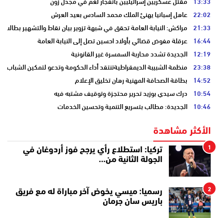
13:33
مقتل عسكريين إسرائيليين بانفجار لغم في مجدل زون
22:02
عاهل إسبانيا يهنئ الملك محمد السادس بعيد العرش
21:33
مراكش: النيابة العامة تحقق في شبهة تزوير بيان نقاط والتشهير بطالب
16:44
عرقلة مفوض قضائي بأولاد احسين تصل إلى النيابة العامة
12:19
الجديدة تشدد محاربة السمسرة غير القانونية
23:38
منظمة الشبيبة الديمقراطيةتنتقد أداء الحكومة وتدعو لتمكين الشباب
14:52
بطاقة الصحافة المهنية رهان تخليق الإعلام
10:54
درك سيدي بوزيد تحرير محتجزة وتوقيف مشتبه فيه
10:46
الجديدة: مطالب بتسريع التنمية وتحسين الخدمات
الأكثر مشاهدة
1
تركيا: استطلاع رأي يرجح فوز أردوغان في
الجولة الثانية من…
2
رسميا: ميسي يخوض آخر مباراة له مع فريق
باريس سان جرمان