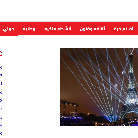
أقلام حرة
ثقافة وفنون
أنشطة ملكية
وطنية
دولي
06
27
31
16
33
02
33
44
19