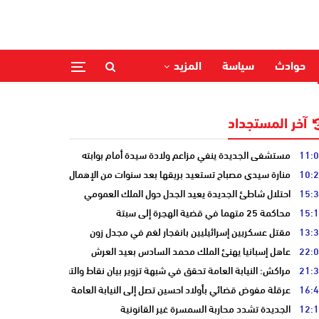
حوادث
سياسة
المزيد
آخر المستجداد
11:
مستشفى الجديدة ينفي مزاعم ولادة سيدة أمام بوابته
10:
منارة سيدي مصباح تستعيد بريقها بعد سنوات من الإهمال
15:
احتلال شاطئ الجديدة يعيد الجدل حول الملك العمومي
15:
محاكمة 25 متهما في قضية الهجرة إلى سبتة
13:
مقتل عسكريين إسرائيليين بانفجار لغم في مجدل زون
22:
عاهل إسبانيا يهنئ الملك محمد السادس بعيد العرش
21:
مراكش: النيابة العامة تحقق في شبهة تزوير بيان نقاط والتشهير بطالب
16:
عرقلة مفوض قضائي بأولاد احسين تصل إلى النيابة العامة
12:
الجديدة تشدد محاربة السمسرة غير القانونية