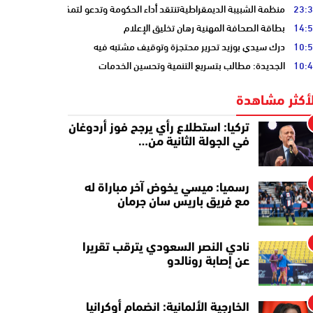
23:
منظمة الشبيبة الديمقراطيةتنتقد أداء الحكومة وتدعو لتمكين الشباب
14:
بطاقة الصحافة المهنية رهان تخليق الإعلام
10:
درك سيدي بوزيد تحرير محتجزة وتوقيف مشتبه فيه
10:
الجديدة: مطالب بتسريع التنمية وتحسين الخدمات
لأكثر مشاهدة
تركيا: استطلاع رأي يرجح فوز أردوغان
في الجولة الثانية من…
رسميا: ميسي يخوض آخر مباراة له
مع فريق باريس سان جرمان
نادي النصر السعودي يترقب تقريرا
عن إصابة رونالدو
الخارجية الألمانية: انضمام أوكرانيا