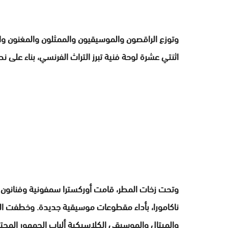
وتوزع الراقصون والموسيقيون والممثلون والمغنون و
اثنتي عشرة لوحة فنية تبرز التراث الفرنسي، بناء على ن
وتحت زخات المطر، قامت أوركسترا سمفونية وفنانون م
ناكامورا، بأداء مقطوعات موسيقية جديدة. وخطفت الم
والميتال والموسيقى الكلاسيكية ألباب الجمهور المحت