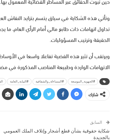
حين ثبوت الحقائق عبر المساطر القضائية المعمول بها.
وتأتي هذه الشكاية في سياق يتسم بتزايد النقاش الع
تداول اتهامات ذات طابع مالي أمام الرأي العام، ما يج
الحقيقة وترتيب المسؤوليات.
ويرتقب أن تثير هذه القضية تفاعلا واسعا في الأوساط
الاتهامات الواردة وطبيعة المناصب المذكورة في مضم
#الجهوية_الموسعة
#المساءلة_والشفافية
#النيابة_العامة
ال
شارك
السابق
شكاية حقوقية بشأن قطع أشجار وإتلاف الملك العمومي
بالجديدة