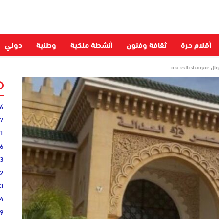
أقلام حرة
ثقافة وفنون
أنشطة ملكية
وطنية
دولي
وال عمومية بالجديدة
06
27
31
16
33
02
33
44
19