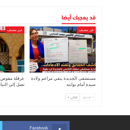
قد يعجبك أيضا
غير مصنف
غير مصنف
مستشفى الجديدة ينفي مزاعم ولادة
عرقلة مفوض ق
سيدة أمام بوابته
تصل إلى النياب
السابق
التالي
Facebook