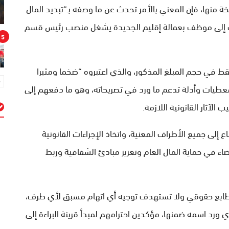
منها، فإن المعني بالأمر تحدث عن ما وصفه بـ“تبديد المال
تيم، موجها اتهامات إلى موظف بعمالة إقليم الجديدة يشغل منصب رئيس قسم
5
 في حجم المبلغ المذكور، والذي اعتبروه “ضخما ومثيرا
 معطيات وأدلة تدعم ما ورد في تصريحاته، وهو ما دفعهم إلى
لآثار القانونية اللازمة.
م
ع إلى جميع الأطراف المعنية، واتخاذ الإجراءات القانونية
قضاء في حماية المال العام وتعزيز مبادئ الشفافية وربط
 طابع حقوقي ولا تستهدف توجيه أي اتهام مسبق لأي طرف،
 ورد اسمه ضمنها، مؤكدين احترامهم لمبدأ قرينة البراءة إلى