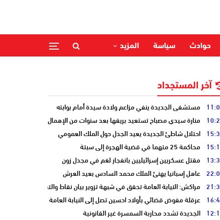
حوادث
سياسة
المزيد
آخر المستجداد
11:
مستشفى الجديدة ينفي مزاعم ولادة سيدة أمام بوابته
10:
منارة سيدي مصباح تستعيد بريقها بعد سنوات من الإهمال
15:
احتلال شاطئ الجديدة يعيد الجدل حول الملك العمومي
15:
محاكمة 25 متهما في قضية الهجرة إلى سبتة
13:
مقتل عسكريين إسرائيليين بانفجار لغم في مجدل زون
22:
عاهل إسبانيا يهنئ الملك محمد السادس بعيد العرش
21:
مراكش: النيابة العامة تحقق في شبهة تزوير بيان نقاط والتشهير بطالب
16:
عرقلة مفوض قضائي بأولاد احسين تصل إلى النيابة العامة
12:
الجديدة تشدد محاربة السمسرة غير القانونية