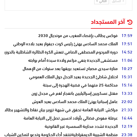
السابق
التالي
آخر المستجداد
17:59
فوكس يطالب بإقصاء المغرب من مونديال 2030
17:51
الملك محمد السادس يهنئ رئيس كوت ديفوار بعيد بلاده الوطني
14:52
دورة المرحوم المصطفى الصافي تنعش الكرة الطائرة الشاطئية بالحوزية
11:06
مستشفى الجديدة ينفي مزاعم ولادة سيدة أمام بوابته
10:27
منارة سيدي مصباح تستعيد بريقها بعد سنوات من الإهمال
15:31
احتلال شاطئ الجديدة يعيد الجدل حول الملك العمومي
15:16
محاكمة 25 متهما في قضية الهجرة إلى سبتة
13:33
مقتل عسكريين إسرائيليين بانفجار لغم في مجدل زون
22:02
عاهل إسبانيا يهنئ الملك محمد السادس بعيد العرش
21:33
مراكش: النيابة العامة تحقق في شبهة تزوير بيان نقاط والتشهير بطالب
16:44
عرقلة مفوض قضائي بأولاد احسين تصل إلى النيابة العامة
12:19
الجديدة تشدد محاربة السمسرة غير القانونية
23:38
منظمة الشبيبة الديمقراطيةتنتقد أداء الحكومة وتدعو لتمكين الشباب