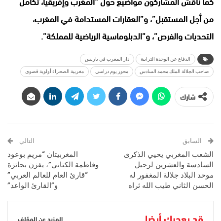
كما ناقش المشاركون مواضيع حول “المغرب وإفريقيا، تكامل
من أجل المستقبل”، و”العقارات المستدامة في المغرب،
التحديات والفرص”، و”الدبلوماسية الرياضية للمملكة”.
الدفاع عن الوحدة الترابية
دار المغرب في باريس
صاحب الجلالة الملك محمد السادس
محور يوم دراسي
مغربية الصحراء أولوية قصوى
شارك
السابق
التالي
الشعب المغربي يحيي الذكرى
المغربيتان “مريم بوعود
السادسة والعشرين لرحيل
وفاطمة الكتاني”، يفزن بجائزة
موحد البلاد جلالة المغفور له
“قارئ العام للعالم العربي”
الحسن الثاني طيب الله ثراه
و”القارئ الواعد”
قد يعجبك أيضا
المزيد عن المؤلف