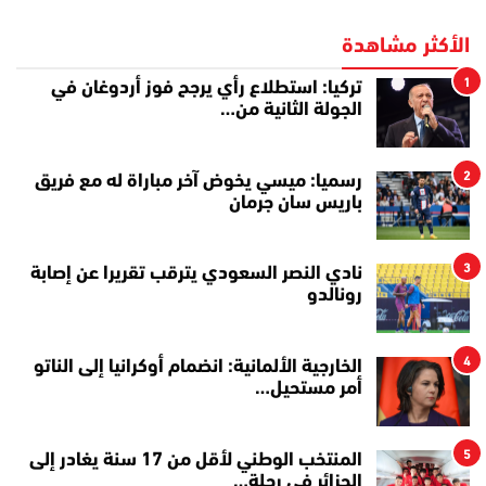
الأكثر مشاهدة
1
تركيا: استطلاع رأي يرجح فوز أردوغان في
الجولة الثانية من…
2
رسميا: ميسي يخوض آخر مباراة له مع فريق
باريس سان جرمان
3
نادي النصر السعودي يترقب تقريرا عن إصابة
رونالدو
4
الخارجية الألمانية: انضمام أوكرانيا إلى الناتو
أمر مستحيل…
5
المنتخب الوطني لأقل من 17 سنة يغادر إلى
الجزائر في رحلة…