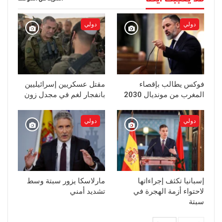
دولي
دولي
فوكس يطالب بإقصاء
مقتل عسكريين إسرائيليين
المغرب من مونديال 2030
بانفجار لغم في مجدل زون
دولي
دولي
إسبانيا تكثف إجراءاتها
مارلاسكا يزور سبتة وسط
لاحتواء أزمة الهجرة في
تشديد أمني
سبتة