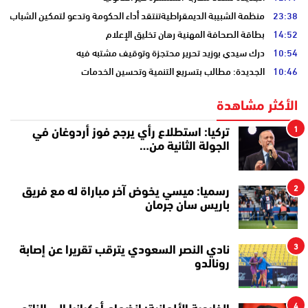
23:38
منظمة الشبيبة الديمقراطيةتنتقد أداء الحكومة وتدعو لتمكين الشباب
14:52
بطاقة الصحافة المهنية رهان تخليق الإعلام
10:54
درك سيدي بوزيد تحرير محتجزة وتوقيف مشتبه فيه
10:46
الجديدة: مطالب بتسريع التنمية وتحسين الخدمات
الأكثر مشاهدة
1
تركيا: استطلاع رأي يرجح فوز أردوغان في
الجولة الثانية من…
2
رسميا: ميسي يخوض آخر مباراة له مع فريق
باريس سان جرمان
3
نادي النصر السعودي يترقب تقريرا عن إصابة
رونالدو
4