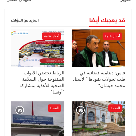
قد يعجبك أيضا
المزيد عن المؤلف
أخبار عامة
أخبار عامة
فاس: دينامية قضائية في
الرباط تحتضن الأبواب
قلب تحولات يقودها “الأستاذ
المفتوحة حول السلامة
محمد حبشان”
الصحية للأغذية بمشاركة
“أونسا”
الصحة
الصحة