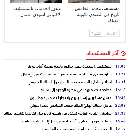
مستشفى محمد الخامس
تدهور الخدمات بالمستشفى
تاريخ في التصدي للأوبئة
الإقليمي لسيدي عثمان
الفتاكة
السابق
التالي
آخر المستجداد
11:06
مستشفى الجديدة ينفي مزاعم ولادة سيدة أمام بوابته
10:27
منارة سيدي مصباح تستعيد بريقها بعد سنوات من الإهمال
15:31
احتلال شاطئ الجديدة يعيد الجدل حول الملك العمومي
15:16
محاكمة 25 متهما في قضية الهجرة إلى سبتة
13:33
مقتل عسكريين إسرائيليين بانفجار لغم في مجدل زون
22:02
عاهل إسبانيا يهنئ الملك محمد السادس بعيد العرش
21:33
مراكش: النيابة العامة تحقق في شبهة تزوير بيان نقاط والتشهير بطالب
16:44
عرقلة مفوض قضائي بأولاد احسين تصل إلى النيابة العامة
12:19
الجديدة تشدد محاربة السمسرة غير القانونية