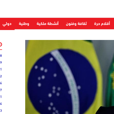
أقلام حرة
ثقافة وفنون
أنشطة ملكية
وطنية
دولي
28
59
51
52
06
27
31
16
33