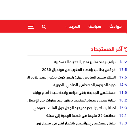
حوادث
سياسة
المزيد
آخر المستجداد
18:
ترامب يفند تقارير نقص الذخيرة العسكرية
17:
فوكس يطالب بإقصاء المغرب من مونديال 2030
17:
الملك محمد السادس يهنئ رئيس كوت ديفوار بعيد بلاده الوطني
14:
دورة المرحوم المصطفى الصافي بالحوزية
11:
مستشفى الجديدة ينفي مزاعم ولادة سيدة أمام بوابته
10:
منارة سيدي مصباح تستعيد بريقها بعد سنوات من الإهمال
15:
احتلال شاطئ الجديدة يعيد الجدل حول الملك العمومي
15:
محاكمة 25 متهما في قضية الهجرة إلى سبتة
13:
مقتل عسكريين إسرائيليين بانفجار لغم في مجدل زون