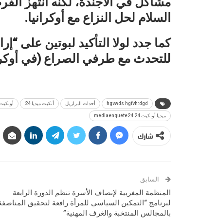
مشاكل في الأجندة، لكنه انتهز الف
السلام لحل النزاع مع أوكرانيا.
كما جدد لولا التأكيد لبوتين على “إرا
للتحدث مع طرفي الصراع (في أوكرا
hgvwds hgfvh:dgd
أحداث البرازيل
أنكيت ميديا 24
أونكيت 
ميديا أونكيت 24 mediaenquete24
شارك
السابق
المنظمة المغربية لإنصاف الأسرة تنظم الدورة الرابعة
لبرنامج “التمكين السياسي للمرأة رافعة لتحقيق المناصفة
بالمجالس المنتخبة والغرف المهنية”