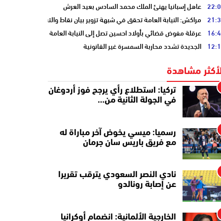
22:
عاهل إسبانيا يهنئ الملك محمد السادس بعيد العرش
21:
مراكش: النيابة العامة تحقق في شبهة تزوير بيان نقاط والتشهير بطالب
16:
عرقلة مفوض قضائي بأولاد احسين تصل إلى النيابة العامة
12:
الجديدة تشدد محاربة السمسرة غير القانونية
لأكثر مشاهدة
تركيا: استطلاع رأي يرجح فوز أردوغان
في الجولة الثانية من…
رسميا: ميسي يخوض آخر مباراة له
مع فريق باريس سان جرمان
نادي النصر السعودي يترقب تقريرا
عن إصابة رونالدو
الخارجية الألمانية: انضمام أوكرانيا