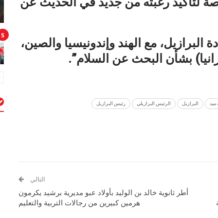
رصة لتأكيد رغبته من جديد في الحديث عن
5
دة البرازيل، مع الهند وإندونيسيا والصين،
نيا) بشأن البحث عن السلام”.
ميد
البرازيل
الرئيس البرازيلي
رئيس البرازيل
م
التالي
أطر ثانوية خالد بن الوليد بأولاد عبو مديرية برشيد يكرمون
هرمين كبيرين من رجالات التربية والتعليم