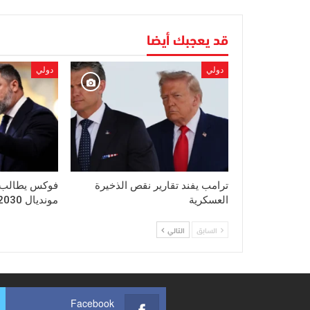
قد يعجبك أيضا
دولي
دولي
ترامب يفند تقارير نقص الذخيرة
فوكس يطالب ب
العسكرية
مونديال 2030
السابق
التالي
Facebook