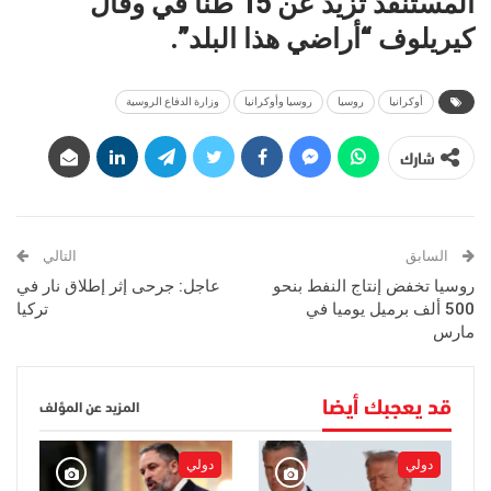
المستنفد تزيد عن 15 طناً في وقال
كيريلوف “أراضي هذا البلد”.
أوكرانيا
روسيا
روسيا وأوكرانيا
وزارة الدفاع الروسية
شارك
السابق
التالي
روسيا تخفض إنتاج النفط بنحو
عاجل: جرحى إثر إطلاق نار في
500 ألف برميل يوميا في
تركيا
مارس
قد يعجبك أيضا
المزيد عن المؤلف
دولي
دولي