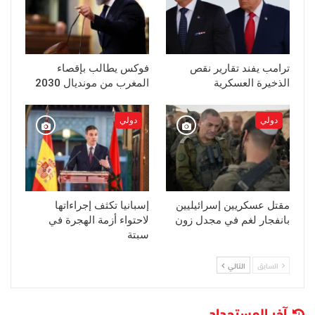
ترامب يفند تقارير نقص
فوكس يطالب بإقصاء
الذخيرة العسكرية
المغرب من مونديال 2030
دولي
دولي
مقتل عسكريين إسرائيليين
إسبانيا تكثف إجراءاتها
بانفجار لغم في مجدل زون
لاحتواء أزمة الهجرة في
سبتة
السابق
التالي
آخر المستجداد