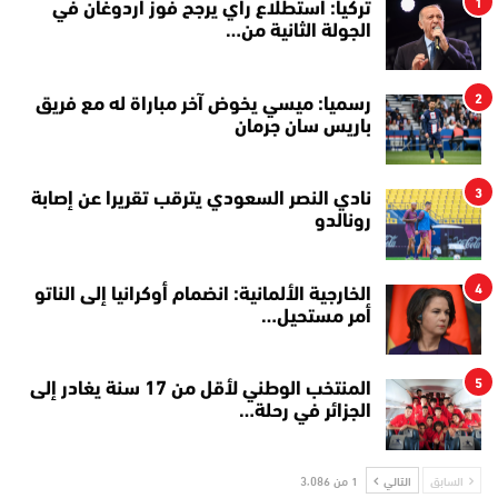
1
تركيا: استطلاع رأي يرجح فوز أردوغان في
الجولة الثانية من…
2
رسميا: ميسي يخوض آخر مباراة له مع فريق
باريس سان جرمان
3
نادي النصر السعودي يترقب تقريرا عن إصابة
رونالدو
4
الخارجية الألمانية: انضمام أوكرانيا إلى الناتو
أمر مستحيل…
5
المنتخب الوطني لأقل من 17 سنة يغادر إلى
الجزائر في رحلة…
السابق
التالي
1 من 3٬086