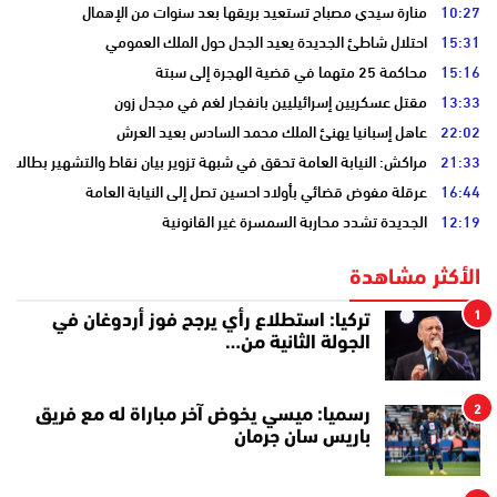
10:27
منارة سيدي مصباح تستعيد بريقها بعد سنوات من الإهمال
15:31
احتلال شاطئ الجديدة يعيد الجدل حول الملك العمومي
15:16
محاكمة 25 متهما في قضية الهجرة إلى سبتة
13:33
مقتل عسكريين إسرائيليين بانفجار لغم في مجدل زون
22:02
عاهل إسبانيا يهنئ الملك محمد السادس بعيد العرش
21:33
مراكش: النيابة العامة تحقق في شبهة تزوير بيان نقاط والتشهير بطالب
16:44
عرقلة مفوض قضائي بأولاد احسين تصل إلى النيابة العامة
12:19
الجديدة تشدد محاربة السمسرة غير القانونية
الأكثر مشاهدة
1
تركيا: استطلاع رأي يرجح فوز أردوغان في
الجولة الثانية من…
2
رسميا: ميسي يخوض آخر مباراة له مع فريق
باريس سان جرمان