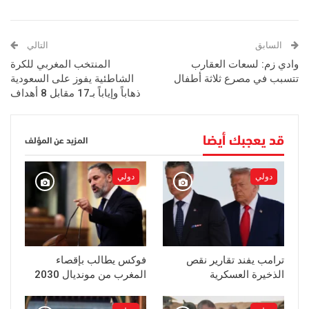
السابق
التالي
وادي زم: لسعات العقارب
المنتخب المغربي للكرة
تتسبب في مصرع ثلاثة أطفال
الشاطئية يفوز على السعودية
ذهاباً وإياباً بـ17 مقابل 8 أهداف
قد يعجبك أيضا
المزيد عن المؤلف
دولي
دولي
ترامب يفند تقارير نقص
فوكس يطالب بإقصاء
الذخيرة العسكرية
المغرب من مونديال 2030