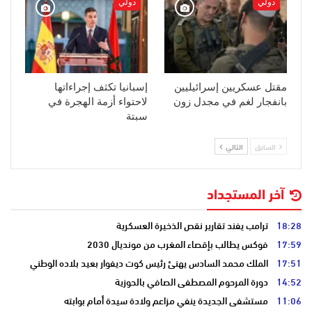
دولي
دولي
مقتل عسكريين إسرائيليين
إسبانيا تكثف إجراءاتها
بانفجار لغم في مجدل زون
لاحتواء أزمة الهجرة في
سبتة
السابق
التالي
آخر المستجداد
18:28
ترامب يفند تقارير نقص الذخيرة العسكرية
17:59
فوكس يطالب بإقصاء المغرب من مونديال 2030
17:51
الملك محمد السادس يهنئ رئيس كوت ديفوار بعيد بلاده الوطني
14:52
دورة المرحوم المصطفى الصافي بالحوزية
11:06
مستشفى الجديدة ينفي مزاعم ولادة سيدة أمام بوابته