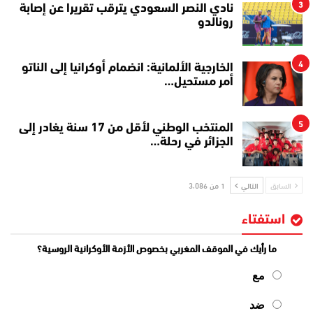
3
نادي النصر السعودي يترقب تقريرا عن إصابة
رونالدو
4
الخارجية الألمانية: انضمام أوكرانيا إلى الناتو
أمر مستحيل…
5
المنتخب الوطني لأقل من 17 سنة يغادر إلى
الجزائر في رحلة…
السابق
التالي
1 من 3٬086
استفتاء
ما رأيك في الموقف المغربي بخصوص الأزمة الأوكرانية الروسية؟
مع
ضد