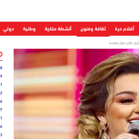
أقلام حرة
ثقافة وفنون
أنشطة ملكية
وطنية
دولي
ائري خلال حفل بفرنسا
28
59
51
52
06
27
31
16
33