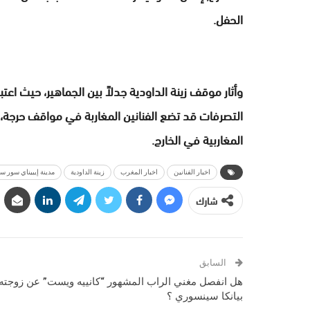
الحفل.
وأثار موقف زينة الداودية جدلاً بين الجماهير، حيث اعتبر
التصرفات قد تضع الفنانين المغاربة في مواقف حرجة، 
المغاربية في الخارج.
اخبار الفنانين
اخبار المغرب
زينة الداودية
مدينة إيبيناي سور س
شارك
السابق
هل انفصل مغني الراب المشهور “كانييه ويست” عن زوجته
بيانكا سينسوري ؟