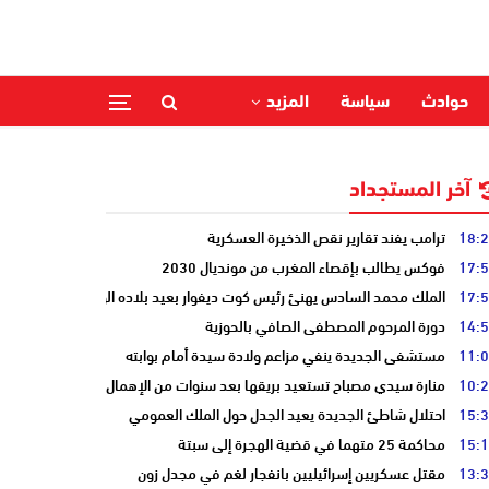
حوادث
سياسة
المزيد
آخر المستجداد
18:
ترامب يفند تقارير نقص الذخيرة العسكرية
17:
فوكس يطالب بإقصاء المغرب من مونديال 2030
17:
الملك محمد السادس يهنئ رئيس كوت ديفوار بعيد بلاده الوطني
14:
دورة المرحوم المصطفى الصافي بالحوزية
11:
مستشفى الجديدة ينفي مزاعم ولادة سيدة أمام بوابته
10:
منارة سيدي مصباح تستعيد بريقها بعد سنوات من الإهمال
15:
احتلال شاطئ الجديدة يعيد الجدل حول الملك العمومي
15:
محاكمة 25 متهما في قضية الهجرة إلى سبتة
13:
مقتل عسكريين إسرائيليين بانفجار لغم في مجدل زون