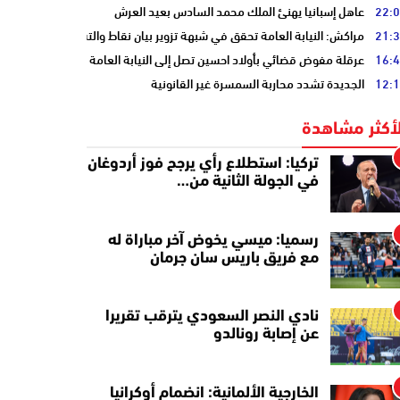
22:
عاهل إسبانيا يهنئ الملك محمد السادس بعيد العرش
21:
مراكش: النيابة العامة تحقق في شبهة تزوير بيان نقاط والتشهير بطالب
16:
عرقلة مفوض قضائي بأولاد احسين تصل إلى النيابة العامة
12:
الجديدة تشدد محاربة السمسرة غير القانونية
لأكثر مشاهدة
تركيا: استطلاع رأي يرجح فوز أردوغان
في الجولة الثانية من…
رسميا: ميسي يخوض آخر مباراة له
مع فريق باريس سان جرمان
نادي النصر السعودي يترقب تقريرا
عن إصابة رونالدو
الخارجية الألمانية: انضمام أوكرانيا