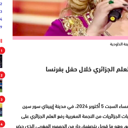
02
33
44
19
ا
ينة الداودية
1
لعلم الجزائري خلال حفل بفرنسا
2
3
شهد حفل فني أحيته المطربة المغربية زينة الداودية، مساء السبت 5 أكتوبر 2024، في مدينة إيبيناي سور سين
ت الجزائريات من النجمة المغربية رفع العلم الجزائري على
4
، وهو ما قوبل بتصفيق حار من الجمهور المغربي الذي حضر