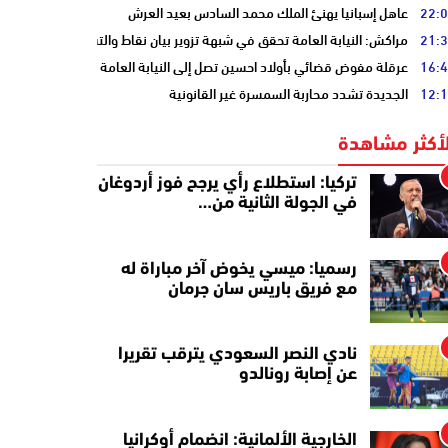
22:
عاهل إسبانيا يهنئ الملك محمد السادس بعيد العرش
21:
مراكش: النيابة العامة تحقق في شبهة تزوير بيان نقاط والتشهير بطالب
16:
عرقلة مفوض قضائي بأولاد احسين تصل إلى النيابة العامة
12:
الجديدة تشدد محاربة السمسرة غير القانونية
لأكثر مشاهدة
تركيا: استطلاع رأي يرجح فوز أردوغان
في الجولة الثانية من…
رسميا: ميسي يخوض آخر مباراة له
مع فريق باريس سان جرمان
نادي النصر السعودي يترقب تقريرا
عن إصابة رونالدو
الخارجية الألمانية: انضمام أوكرانيا