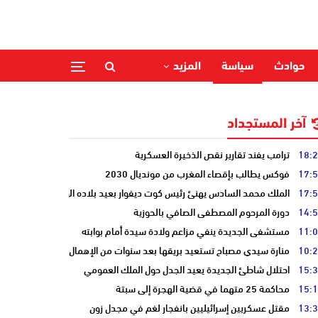
حوادث
سياسة
المزيد
آخر المستجداد
18:
ترامب يفند تقارير نقص الذخيرة العسكرية
17:
فوكس يطالب بإقصاء المغرب من مونديال 2030
17:
الملك محمد السادس يهنئ رئيس كوت ديفوار بعيد بلاده الوطني
14:
دورة المرحوم المصطفى الصافي بالحوزية
11:
مستشفى الجديدة ينفي مزاعم ولادة سيدة أمام بوابته
10:
منارة سيدي مصباح تستعيد بريقها بعد سنوات من الإهمال
15:
احتلال شاطئ الجديدة يعيد الجدل حول الملك العمومي
15:
محاكمة 25 متهما في قضية الهجرة إلى سبتة
13:
مقتل عسكريين إسرائيليين بانفجار لغم في مجدل زون