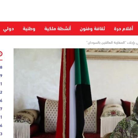
أقلام حرة
ثقافة وفنون
أنشطة ملكية
وطنية
دولي
جلاء “المغاربة العالقين بالسودان”
28
59
51
52
06
27
31
16
33