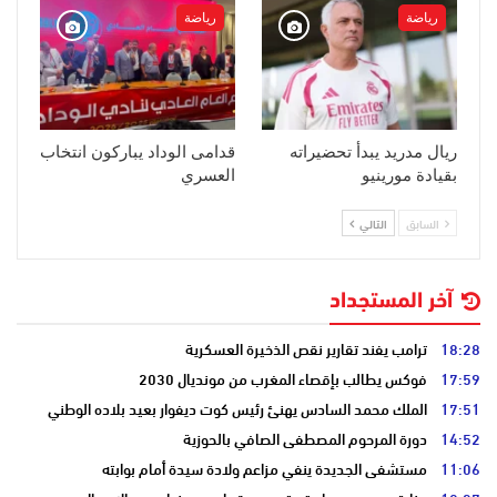
رياضة
رياضة
ريال مدريد يبدأ تحضيراته
قدامى الوداد يباركون انتخاب
بقيادة مورينيو
العسري
السابق
التالي
آخر المستجداد
18:28
ترامب يفند تقارير نقص الذخيرة العسكرية
17:59
فوكس يطالب بإقصاء المغرب من مونديال 2030
17:51
الملك محمد السادس يهنئ رئيس كوت ديفوار بعيد بلاده الوطني
14:52
دورة المرحوم المصطفى الصافي بالحوزية
11:06
مستشفى الجديدة ينفي مزاعم ولادة سيدة أمام بوابته