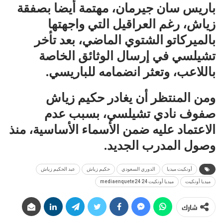
باريس سان جيرمان، مهتمة أيضا بصفقة
زياش، رغم العراقيل التي واجهتها
بالميركاتو الشتوي الماضي، بعد تأخر
تشيلسي في إرسال الوثائق الخاصة
باللاعب، وتعثر انضمامه للباريسي.
ومن المنتظر أن يغادر حكيم زياش
صفوف نادي تشيلسي، بسبب عدم
الاعتماد عليه ضمن الأسماء الأساسية، منذ
وصول المدرب الجديد.
أونكيت ميديا
الدوري السعودي
حكيم زياش
عبد الحكيم زياش
ميديا أونكيت
ميديا أونكيت 24 mediaenquete24
شارك