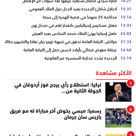
10:27
منارة سيدي مصباح تستعيد بريقها بعد سنوات من الإهمال
15:31
احتلال شاطئ الجديدة يعيد الجدل حول الملك العمومي
15:16
محاكمة 25 متهما في قضية الهجرة إلى سبتة
13:33
مقتل عسكريين إسرائيليين بانفجار لغم في مجدل زون
22:02
عاهل إسبانيا يهنئ الملك محمد السادس بعيد العرش
21:33
مراكش: النيابة العامة تحقق في شبهة تزوير بيان نقاط والتشهير بطالب
16:44
عرقلة مفوض قضائي بأولاد احسين تصل إلى النيابة العامة
12:19
الجديدة تشدد محاربة السمسرة غير القانونية
الأكثر مشاهدة
1
تركيا: استطلاع رأي يرجح فوز أردوغان في
الجولة الثانية من…
2
رسميا: ميسي يخوض آخر مباراة له مع فريق
باريس سان جرمان
3