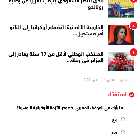
نادي النصر السعودي يترقب تقريرا عن إصابة
رونالدو
4
الخارجية الألمانية: انضمام أوكرانيا إلى الناتو
أمر مستحيل…
5
المنتخب الوطني لأقل من 17 سنة يغادر إلى
الجزائر في رحلة…
السابق
التالي
1 من 3٬086
استفتاء
ما رأيك في الموقف المغربي بخصوص الأزمة الأوكرانية الروسية؟
مع
ضد