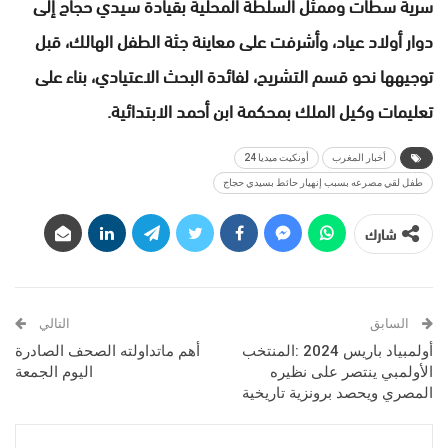
سرية سطات وممثل السلطة المحلية بقيادة سيدي حجاج إلى
دوار أولاد عياد، وأشرفت على معاينة جثة الطفل الهالك، قبل
توجيهها نحو قسم التشريح، لفائدة البحث الاعتيادي، بناء على
تعليمات وكيل الملك بمحكمة ابن أحمد الابتدائية.
أخبار المغرب
أونكيت ميديا 24
طفل لقي مصرعه بسبب إنهيار حائط بسيدي حجاج
شارك
السابق
التالي
أولمبياد باريس 2024 :المنتخب
أهم ماتداولته الصحف الصادرة
الأولمبي ينتصر على نظيره
اليوم الجمعة
المصري ويحصد برونزية تاريخية