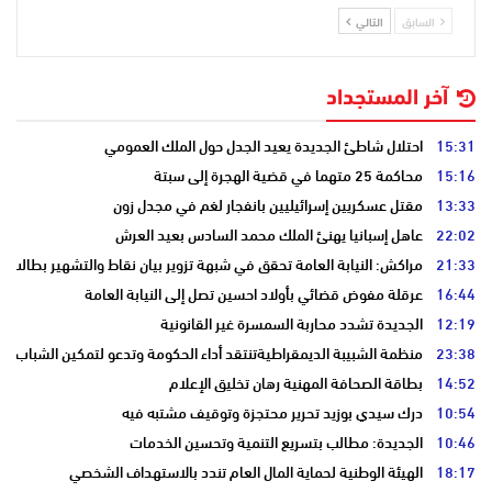
السابق
التالي
آخر المستجداد
15:31
احتلال شاطئ الجديدة يعيد الجدل حول الملك العمومي
15:16
محاكمة 25 متهما في قضية الهجرة إلى سبتة
13:33
مقتل عسكريين إسرائيليين بانفجار لغم في مجدل زون
22:02
عاهل إسبانيا يهنئ الملك محمد السادس بعيد العرش
21:33
مراكش: النيابة العامة تحقق في شبهة تزوير بيان نقاط والتشهير بطالب
16:44
عرقلة مفوض قضائي بأولاد احسين تصل إلى النيابة العامة
12:19
الجديدة تشدد محاربة السمسرة غير القانونية
23:38
منظمة الشبيبة الديمقراطيةتنتقد أداء الحكومة وتدعو لتمكين الشباب
14:52
بطاقة الصحافة المهنية رهان تخليق الإعلام
10:54
درك سيدي بوزيد تحرير محتجزة وتوقيف مشتبه فيه
10:46
الجديدة: مطالب بتسريع التنمية وتحسين الخدمات
18:17
الهيئة الوطنية لحماية المال العام تندد بالاستهداف الشخصي