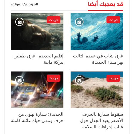
قد يعجبك أيضا
المزيد عن المؤلف
حوادث
حوادث
غرق شاب في عقده الثالث
إقليم الجديدة : غرق طفلين
يهز ميناء الجديدة
ببركة مائية
حوادث
حوادث
سقوط سيارة بالجرف
الجديدة: سيارة تهوي من
الأصفر يعيد الجدل حول
جرف وتنهي حياة عائلة كاملة
غياب إجراءات السلامة