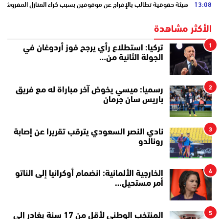
13:08
هيئة حقوقية تطالب بالإفراج عن موقوفين بسبب كراء المنازل المفروشة
الأكثر مشاهدة
1
تركيا: استطلاع رأي يرجح فوز أردوغان في
الجولة الثانية من…
2
رسميا: ميسي يخوض آخر مباراة له مع فريق
باريس سان جرمان
3
نادي النصر السعودي يترقب تقريرا عن إصابة
رونالدو
4
الخارجية الألمانية: انضمام أوكرانيا إلى الناتو
أمر مستحيل…
5
المنتخب الوطني لأقل من 17 سنة يغادر إلى