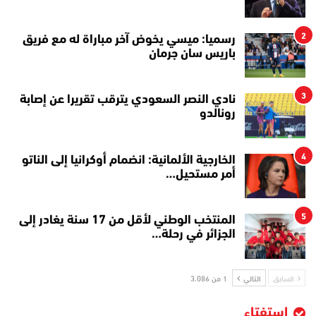
2
رسميا: ميسي يخوض آخر مباراة له مع فريق
باريس سان جرمان
3
نادي النصر السعودي يترقب تقريرا عن إصابة
رونالدو
4
الخارجية الألمانية: انضمام أوكرانيا إلى الناتو
أمر مستحيل…
5
المنتخب الوطني لأقل من 17 سنة يغادر إلى
الجزائر في رحلة…
السابق
التالي
1 من 3٬086
استفتاء