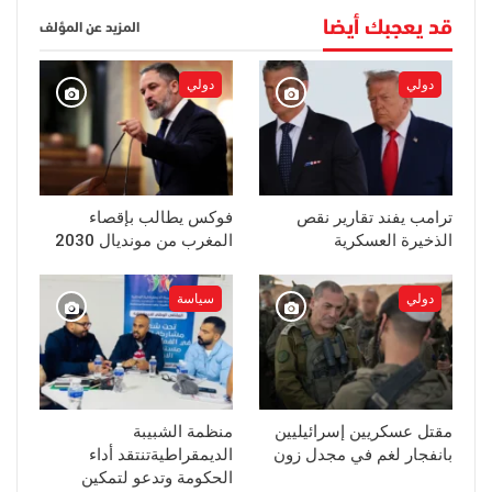
قد يعجبك أيضا
المزيد عن المؤلف
دولي
دولي
ترامب يفند تقارير نقص
فوكس يطالب بإقصاء
الذخيرة العسكرية
المغرب من مونديال 2030
دولي
سياسة
مقتل عسكريين إسرائيليين
منظمة الشبيبة
بانفجار لغم في مجدل زون
الديمقراطيةتنتقد أداء
الحكومة وتدعو لتمكين