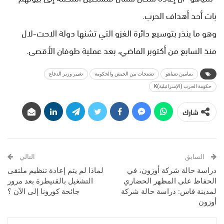
بات أحد أهداف الحرب.
وهو ما ينذر بتوسيع دائرة الغزو التي تشنها دولة الاحت-لال
منذ السابع من أكتوبر الماضي، بعد عملية طوفان الأقصى.
بنيامين نتنياهو
تشنجات بين الجيش والحكومة
تغيير وزير الدفاع
حكومة الحرب (الإسرائيلية)K
شارك
السابق
التالي
دراسة حالة شركة أوزون، في
لماذا لم يتم إعادة تنظيم ملتقى
الحفاظ على المظهر الحضاري
التشغيل بالقنيطرة بعد مرور
لمدينة فاس: دراسة حالة شركة
جائحة كورونا إلى الآن ؟
أوزون