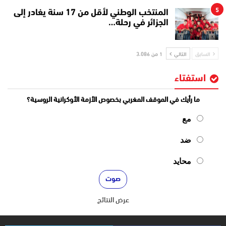
5
المنتخب الوطني لأقل من 17 سنة يغادر إلى
الجزائر في رحلة…
السابق
التالي
1 من 3٬086
استفتاء
ما رأيك في الموقف المغربي بخصوص الأزمة الأوكرانية الروسية؟
مع
ضد
محايد
عرض النتائج