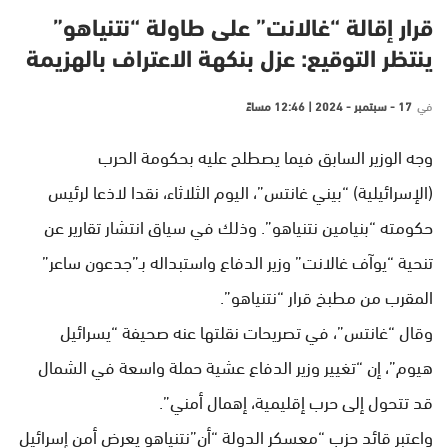
قرار إقالة “غالانت” على طاولة “نتنياهو”
ينتظر التوقيع: عزل بنكهة الاعتراف بالهزيمة
في
17 - سبتمبر - 2024 | 12:46 مساءً
وجه الوزير السابق فيما يصطلح عليه بحكومة الحرب
(الإسرائيلية) “بيني غانتس”، اليوم الثلاثاء، نقدا لاذعا لرئيس
حكومته “بنيامين نتنياهو”. وذلك في سياق انتشار تقارير عن
تنحية “يوآف غالانت” وزير الدفاع واستبداله بـ”جدعون ساعر”
المقرب من مطبخ قرار “نتنياهو”.
وقال “غانتس”، في تصريحات نقلتها عنه صحيفة “يسرائيل
هيوم”، إن “تغيير وزير الدفاع عشية حملة واسعة في الشمال
قد تتحول إلى حرب إقليمية، إهمال أمني”.
واعتبر قائد حزب “معسكر الدولة “أن”نتنياهو يعرض أمن إسرائيل