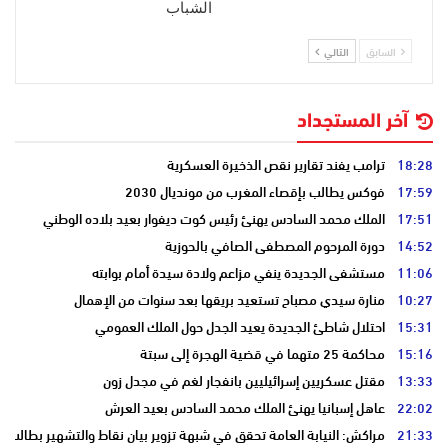
الشباب
السابق
التالي
آخر المستجداد
18:28
ترامب يفند تقارير نقص الذخيرة العسكرية
17:59
فوكس يطالب بإقصاء المغرب من مونديال 2030
17:51
الملك محمد السادس يهنئ رئيس كوت ديفوار بعيد بلاده الوطني
14:52
دورة المرحوم المصطفى الصافي بالحوزية
11:06
مستشفى الجديدة ينفي مزاعم ولادة سيدة أمام بوابته
10:27
منارة سيدي مصباح تستعيد بريقها بعد سنوات من الإهمال
15:31
احتلال شاطئ الجديدة يعيد الجدل حول الملك العمومي
15:16
محاكمة 25 متهما في قضية الهجرة إلى سبتة
13:33
مقتل عسكريين إسرائيليين بانفجار لغم في مجدل زون
22:02
عاهل إسبانيا يهنئ الملك محمد السادس بعيد العرش
21:33
مراكش: النيابة العامة تحقق في شبهة تزوير بيان نقاط والتشهير بطالب