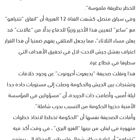
للخطر بطريقة ملموسة”.
وفي سياق متصل، كشفت القناة 12 العبرية أن “اتفاق “نتنياهو”
مع “ساعر” لتعيين هذا الأخير وزيرًا للدفاع بدلًا من “غالانت” قد
يعلن مساء الثلاثاء”، مما يجعل المتلقي يفهم ضمنيا أن هذا القرار
اعتراف بفشل جيش الاحت-لال في تحقيق الأهداف التي
سطرها في قطاع غزة.
هذا ونقلت صحيفة “يديعوت أحرونوت” عن وجود خلافات
وتشنجات بين الجيش والحكومة وصلت إلى مستويات حادة جدا
ليلة أمس، وأضافت ذات الجريدة، أن “مسؤولين في المؤسسة
الأمنية حذروا الحكومة من التسبب بحرب شاملة”.
وأفادت الصحيفة نفسها أن “الحكومة تخطط لاتخاذ خطوات
متهورة في لبنان، من بينها “الغزو البري” ، في وقت أكد فيه
“نتنياهو” أن إعادة سكان شمال فلسطين المحتلة إلى بيوتهم