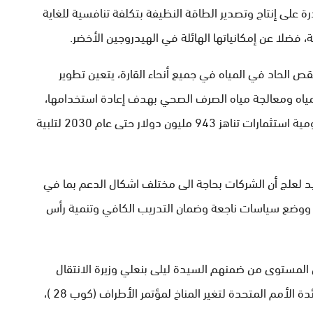
رة على إنتاج وتصدير الطاقة النظيفة بتكلفة تنافسية للغاية
ضلا عن إمكانياتها الهائلة في الهيدروجين الأخضر.
ص الحاد في المياه في جميع أنحاء القارة، يتعين تطوير
لمياه ومعالجة مياه الصرف الصحي بهدف إعادة استخدامها،
مشيرا إلى أنه في المغرب تتطلب خدمات المياه العمومية استثمارات تناهز 943 مليون دولار حتى عام 2030 لتلبية
لعلج أن الشركات بحاجة الى مختلف اشكال الدعم بما في
 ووضع سياسات ناجعة وضمان التدريب الكافي وتنمية رأس
مستوى من ضمنهم السيدة ليلى بنعلي وزيرة الانتقال
الطاقي والتنمية المستدامة، والسيدة رزان المبارك، رائدة الأمم المتحدة لتغير المناخ لمؤتمر الأطراف (كوب 28 )،