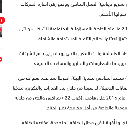
ناخية منذ أكثر من 20 سنة ، بغرض تسريع دينامية العمل المناخي ووضع رهن إشارة الشركات
حولها الأخضر.
5
وذكر أن الاتحاد العام لمقاولات المغرب أطلق منذ 2006 علامته الخاصة بالمسؤولية الاجتماعية للشركات، والتي
تعزز تعبئتها لصالح التنمية المستدامة والشاملة.
لاتحاد العام لمقاولات المغرب الذي يهدف إلى دعم الشركات
تزويدها بالمعلومات والتدابير والمساعدة الدقيقة.
م
ة محمد السادس لحماية البيئة، انخرطا منذ عدة سنوات في
زات الدفيئة، لا سيما من خلال بناء القدرات والتكوين، مذكرا
بأن هذه الشراكة اثمرت إطلاق ميثاق جودة الهواء في عام 2016 على هامش (كوب 22 ) بمراكش والذي من خلاله
ومية والخاصة من أجل مكافحة تغير المناخ.
تع بها أفريقيا في مجال الطاقة المتجددة، وخاصة الطاقة