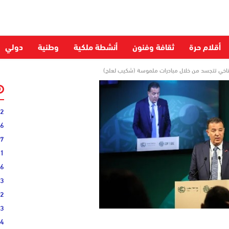
أقلام حرة
ثقافة وفنون
أنشطة ملكية
وطنية
دولي
52
06
27
31
16
33
02
33
44