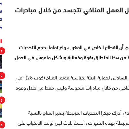
19
من أجل العمل المناخي تتجسد من خلال مبادرات
38
52
54
ا
، أن القطاع الخاص في المغرب، واع تماما بحجم التحديات
1
نخرط من هذا المنطلق بقوة وفعالية وبشكل ملموس في العمل
2
وقال السيد لعلج خلال جلسة نظمتها مؤسسة محمد السادس لحماية البيئة بمناسبة مؤتمر المناخ (كوب 28) “في
لمناخي من خلال مبادرات ملموسة وليس فقط من خلال وعود
3
ي أدرك مبكرا التحديات المرتبطة بتغير المناخ بالنسبة
مرتبطة بهذه التغيرات ، أحدث ثلاث لجن تولت الانكباب على
4