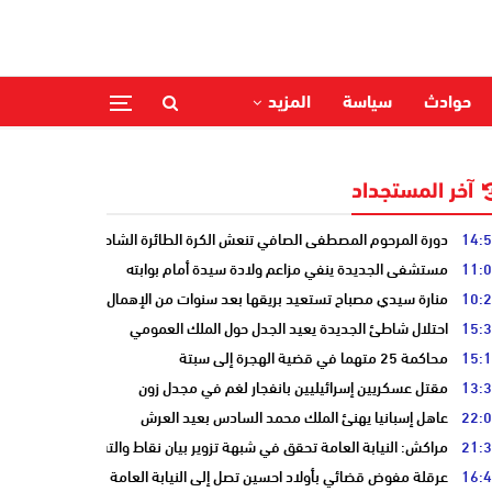
حوادث
سياسة
المزيد
آخر المستجداد
14:
دورة المرحوم المصطفى الصافي تنعش الكرة الطائرة الشاطئية بالحوزية
11:
مستشفى الجديدة ينفي مزاعم ولادة سيدة أمام بوابته
10:
منارة سيدي مصباح تستعيد بريقها بعد سنوات من الإهمال
15:
احتلال شاطئ الجديدة يعيد الجدل حول الملك العمومي
15:
محاكمة 25 متهما في قضية الهجرة إلى سبتة
13:
مقتل عسكريين إسرائيليين بانفجار لغم في مجدل زون
22:
عاهل إسبانيا يهنئ الملك محمد السادس بعيد العرش
21:
مراكش: النيابة العامة تحقق في شبهة تزوير بيان نقاط والتشهير بطالب
16:
عرقلة مفوض قضائي بأولاد احسين تصل إلى النيابة العامة