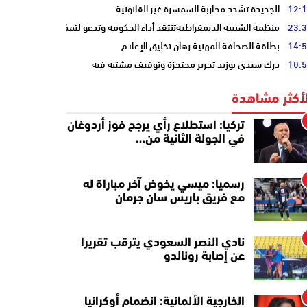
12:
الجديدة تشدد محاربة السمسرة غير القانونية
23:
منظمة الشبيبة الديمقراطيةتنتقد أداء الحكومة وتدعو لتمكين الشباب
14:
بطاقة الصحافة المهنية رهان تخليق الإعلام
10:
درك سيدي بوزيد تحرير محتجزة وتوقيف مشتبه فيه
لأكثر مشاهدة
تركيا: استطلاع رأي يرجح فوز أردوغان
في الجولة الثانية من…
رسميا: ميسي يخوض آخر مباراة له
مع فريق باريس سان جرمان
نادي النصر السعودي يترقب تقريرا
عن إصابة رونالدو
الخارجية الألمانية: انضمام أوكرانيا