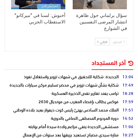
سؤال برلماني حول ظاهرة
أخنوش: لسنا في “ميركاتو”
انتشار المرضى النفسيين
الاستقطاب الحزبي
في الشوارع
السابق
التالي
آخر المستجداد
13:04
الجديدة: شكاية للتحقيق في شبهات تزوير واستغلال نفوذ
17:49
شكاية بشأن شبهات تزوير في محضر تسليم مركن سيارات بالجديدة
18:28
ترامب يفند تقارير نقص الذخيرة العسكرية
17:59
فوكس يطالب بإقصاء المغرب من مونديال 2030
17:51
الملك محمد السادس يهنئ رئيس كوت ديفوار بعيد بلاده الوطني
14:52
دورة المرحوم المصطفى الصافي بالحوزية
11:06
مستشفى الجديدة ينفي مزاعم ولادة سيدة أمام بوابته
10:27
منارة سيدي مصباح تستعيد بريقها بعد سنوات من الإهمال