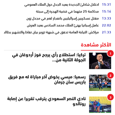
15:31
احتلال شاطئ الجديدة يعيد الجدل حول الملك العمومي
15:16
محاكمة 25 متهما في قضية الهجرة إلى سبتة
13:33
مقتل عسكريين إسرائيليين بانفجار لغم في مجدل زون
22:02
عاهل إسبانيا يهنئ الملك محمد السادس بعيد العرش
21:33
مراكش: النيابة العامة تحقق في شبهة تزوير بيان نقاط والتشهير بطالب
الأكثر مشاهدة
1
تركيا: استطلاع رأي يرجح فوز أردوغان في
الجولة الثانية من…
2
رسميا: ميسي يخوض آخر مباراة له مع فريق
باريس سان جرمان
3
نادي النصر السعودي يترقب تقريرا عن إصابة
رونالدو