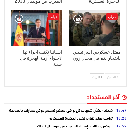
الذخيرة العسكرية
المغرب من مونديال 2030
دولي
دولي
مقتل عسكريين إسرائيليين
إسبانيا تكثف إجراءاتها
بانفجار لغم في مجدل زون
لاحتواء أزمة الهجرة في
سبتة
السابق
التالي
آخر المستجداد
17:49
شكاية بشأن شبهات تزوير في محضر تسليم مركن سيارات بالجديدة
18:28
ترامب يفند تقارير نقص الذخيرة العسكرية
17:59
فوكس يطالب بإقصاء المغرب من مونديال 2030