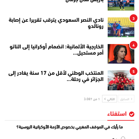
3
نادي النصر السعودي يترقب تقريرا عن إصابة
رونالدو
4
الخارجية الألمانية: انضمام أوكرانيا إلى الناتو
أمر مستحيل…
5
المنتخب الوطني لأقل من 17 سنة يغادر إلى
الجزائر في رحلة…
السابق
التالي
1 من 3٬087
استفتاء
ما رأيك في الموقف المغربي بخصوص الأزمة الأوكرانية الروسية؟
مع