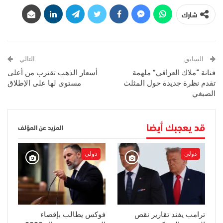
شارك
السابق
التالي
فنانة “ملاك العراقي” ملهمة
أسعار الذهب تقترب من أعلى
تقدم نظرة جديدة حول المثلث
مستوى لها على الإطلاق
الصبغي
قد يعجبك أيضا
المزيد عن المؤلف
دولي
دولي
ترامب يفند تقارير نقص
فوكس يطالب بإقصاء