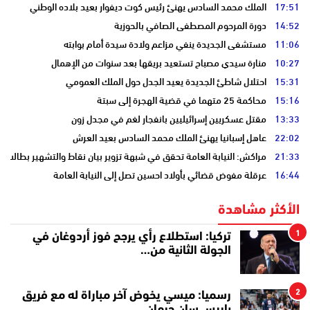
17:51
الملك محمد السادس يهنئ رئيس كوت ديفوار بعيد بلاده الوطني
14:52
دورة المرحوم المصطفى الصافي بالحوزية
11:06
مستشفى الجديدة ينفي مزاعم ولادة سيدة أمام بوابته
10:27
منارة سيدي مصباح تستعيد بريقها بعد سنوات من الإهمال
15:31
احتلال شاطئ الجديدة يعيد الجدل حول الملك العمومي
15:16
محاكمة 25 متهما في قضية الهجرة إلى سبتة
13:33
مقتل عسكريين إسرائيليين بانفجار لغم في مجدل زون
22:02
عاهل إسبانيا يهنئ الملك محمد السادس بعيد العرش
21:33
مراكش: النيابة العامة تحقق في شبهة تزوير بيان نقاط والتشهير بطالب
16:44
عرقلة مفوض قضائي بأولاد احسين تصل إلى النيابة العامة
الأكثر مشاهدة
1
تركيا: استطلاع رأي يرجح فوز أردوغان في
الجولة الثانية من…
2
رسميا: ميسي يخوض آخر مباراة له مع فريق
باريس سان جرمان