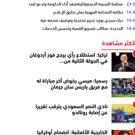
23:
منظمة الشبيبة الديمقراطيةتنتقد أداء الحكومة وتدعو لتمكين الشباب
14:
بطاقة الصحافة المهنية رهان تخليق الإعلام
10:
درك سيدي بوزيد تحرير محتجزة وتوقيف مشتبه فيه
10:
الجديدة: مطالب بتسريع التنمية وتحسين الخدمات
لأكثر مشاهدة
تركيا: استطلاع رأي يرجح فوز أردوغان
في الجولة الثانية من…
رسميا: ميسي يخوض آخر مباراة له
مع فريق باريس سان جرمان
نادي النصر السعودي يترقب تقريرا
عن إصابة رونالدو
الخارجية الألمانية: انضمام أوكرانيا