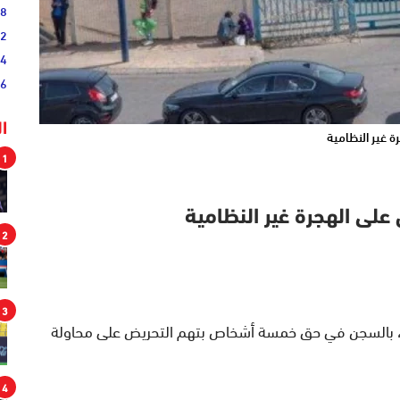
38
52
54
46
ا
ة غير النظامية
1
ى الهجرة غير النظامية
2
3
ين، بالسجن في حق خمسة أشخاص بتهم التحريض على محاولة
4