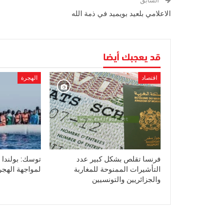
السابق
الاعلامي بلعيد بويميد في ذمة الله
قد يعجبك أيضا
اقتصاد
الهجرة
فرنسا تقلص بشكل كبير عدد
توسك: بولندا 
التأشيرات الممنوحة للمغاربة
لمواجهة الهجر
والجزائريين والتونسيين