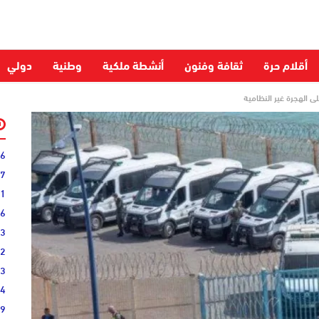
أقلام حرة
ثقافة وفنون
أنشطة ملكية
وطنية
دولي
الهجرة غير النظامية
06
27
31
16
33
02
33
44
19