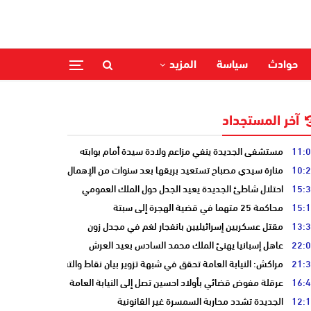
حوادث
سياسة
المزيد
آخر المستجداد
11:
مستشفى الجديدة ينفي مزاعم ولادة سيدة أمام بوابته
10:
منارة سيدي مصباح تستعيد بريقها بعد سنوات من الإهمال
15:
احتلال شاطئ الجديدة يعيد الجدل حول الملك العمومي
15:
محاكمة 25 متهما في قضية الهجرة إلى سبتة
13:
مقتل عسكريين إسرائيليين بانفجار لغم في مجدل زون
22:
عاهل إسبانيا يهنئ الملك محمد السادس بعيد العرش
21:
مراكش: النيابة العامة تحقق في شبهة تزوير بيان نقاط والتشهير بطالب
16:
عرقلة مفوض قضائي بأولاد احسين تصل إلى النيابة العامة
12:
الجديدة تشدد محاربة السمسرة غير القانونية