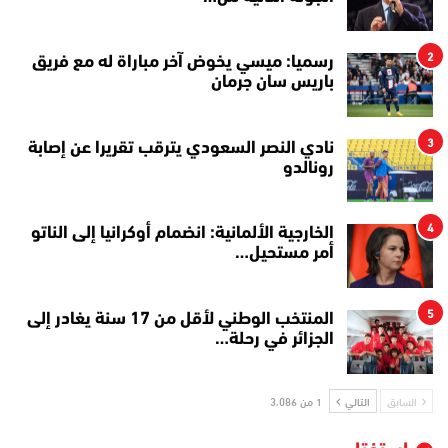
2
رسميا: ميسي يخوض آخر مباراة له مع فريق
باريس سان جرمان
3
نادي النصر السعودي يترقب تقريرا عن إصابة
رونالدو
4
الخارجية الألمانية: انضمام أوكرانيا إلى الناتو
أمر مستحيل…
5
المنتخب الوطني لأقل من 17 سنة يغادر إلى
الجزائر في رحلة…
السابق
التالي
1 من 3٬086