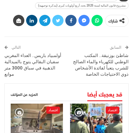
مشروع قانون المالية لسنة 2025 يحدد أربع أولويات كبرى (مذكرة توجيهية)
شارك
السابق
التالي
شاطئ بوزنيقة.. المكتب
أولمبياد باريس.. العداء المغربي
الوطني للكهرباء والماء الصالح
سفيان البقالي يتوج بالميدالية
للشرب يتعبأ لفائدة الأشخاص
الذهبية في سباق 3000 متر
ذوي الاحتياجات الخاصة
موانع
قد يعجبك أيضا
المزيد عن المؤلف
اقتصاد
اقتصاد