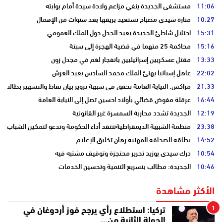
11:06
مستشفى الجديدة ينفي مزاعم ولادة سيدة أمام بوابته
10:27
منارة سيدي مصباح تستعيد بريقها بعد سنوات من الإهمال
15:31
احتلال شاطئ الجديدة يعيد الجدل حول الملك العمومي
15:16
محاكمة 25 متهما في قضية الهجرة إلى سبتة
13:33
مقتل عسكريين إسرائيليين بانفجار لغم في مجدل زون
22:02
عاهل إسبانيا يهنئ الملك محمد السادس بعيد العرش
21:33
مراكش: النيابة العامة تحقق في شبهة تزوير بيان نقاط والتشهير بطالب
16:44
عرقلة مفوض قضائي بأولاد احسين تصل إلى النيابة العامة
12:19
الجديدة تشدد محاربة السمسرة غير القانونية
23:38
منظمة الشبيبة الديمقراطيةتنتقد أداء الحكومة وتدعو لتمكين الشباب
14:52
بطاقة الصحافة المهنية رهان تخليق الإعلام
10:54
درك سيدي بوزيد تحرير محتجزة وتوقيف مشتبه فيه
10:46
الجديدة: مطالب بتسريع التنمية وتحسين الخدمات
الأكثر مشاهدة
1
تركيا: استطلاع رأي يرجح فوز أردوغان في
الجولة الثانية من…