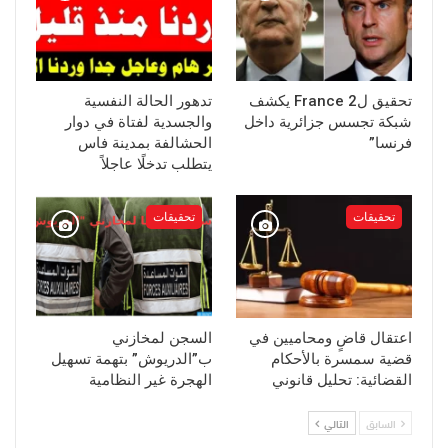
تحقيق لFrance 2 يكشف
تدهور الحالة النفسية
شبكة تجسس جزائرية داخل
والجسدية لفتاة في دوار
فرنسا”
الحشالفة بمدينة فاس
يتطلب تدخلًا عاجلاً
تحقيقات
تحقيقات
اعتقال قاضٍ ومحاميين في
السجن لمخازني
قضية سمسرة بالأحكام
ب”الدريوش” بتهمة تسهيل
القضائية: تحليل قانوني
الهجرة غير النظامية
السابق
التالي