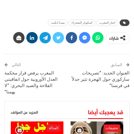
اخبار المغرب
اسكوبار الصحراء
ميديا انكيت
شارك
السابق
التالي
العنوان الجديد: “تصريحات
المغرب يرفض قرار محكمة
ساركوزي حول الهجرة تثير جدلاً
العدل الأوروبية حول اتفاقيتي
في فرنسا”
الفلاحة والصيد البحري: “لا
يهمنا”
قد يعجبك أيضا
المزيد عن المؤلف
تحقيقات
العدالة