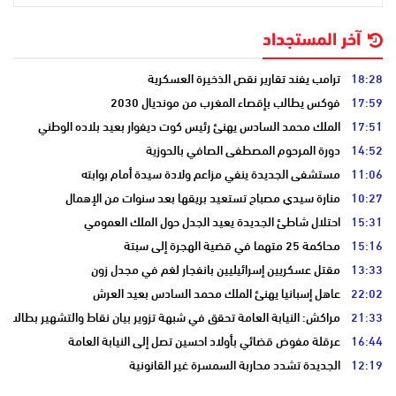
آخر المستجداد
18:28
ترامب يفند تقارير نقص الذخيرة العسكرية
17:59
فوكس يطالب بإقصاء المغرب من مونديال 2030
17:51
الملك محمد السادس يهنئ رئيس كوت ديفوار بعيد بلاده الوطني
14:52
دورة المرحوم المصطفى الصافي بالحوزية
11:06
مستشفى الجديدة ينفي مزاعم ولادة سيدة أمام بوابته
10:27
منارة سيدي مصباح تستعيد بريقها بعد سنوات من الإهمال
15:31
احتلال شاطئ الجديدة يعيد الجدل حول الملك العمومي
15:16
محاكمة 25 متهما في قضية الهجرة إلى سبتة
13:33
مقتل عسكريين إسرائيليين بانفجار لغم في مجدل زون
22:02
عاهل إسبانيا يهنئ الملك محمد السادس بعيد العرش
21:33
مراكش: النيابة العامة تحقق في شبهة تزوير بيان نقاط والتشهير بطالب
16:44
عرقلة مفوض قضائي بأولاد احسين تصل إلى النيابة العامة
12:19
الجديدة تشدد محاربة السمسرة غير القانونية