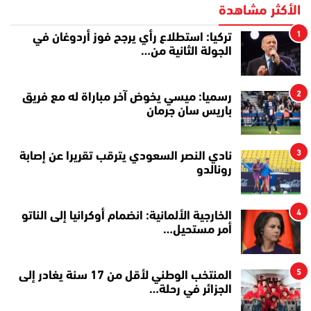
الأكثر مشاهدة
1
تركيا: استطلاع رأي يرجح فوز أردوغان في
الجولة الثانية من…
2
رسميا: ميسي يخوض آخر مباراة له مع فريق
باريس سان جرمان
3
نادي النصر السعودي يترقب تقريرا عن إصابة
رونالدو
4
الخارجية الألمانية: انضمام أوكرانيا إلى الناتو
أمر مستحيل…
5
المنتخب الوطني لأقل من 17 سنة يغادر إلى
الجزائر في رحلة…