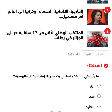
4
الخارجية الألمانية: انضمام أوكرانيا إلى الناتو
أمر مستحيل…
5
المنتخب الوطني لأقل من 17 سنة يغادر إلى
الجزائر في رحلة…
السابق
التالي
1 من 3٬086
استفتاء
ما رأيك في الموقف المغربي بخصوص الأزمة الأوكرانية الروسية؟
مع
ضد
محايد