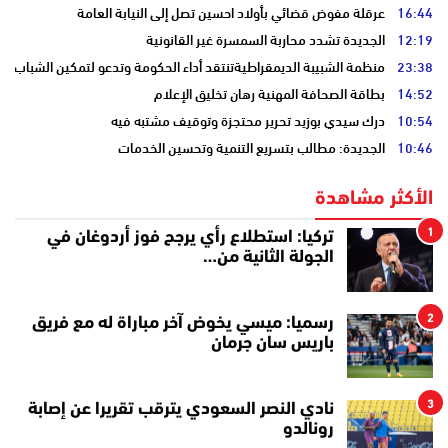
16:44
عرقلة مفوض قضائي بأولاد احسين تصل إلى النيابة العامة
12:19
الجديدة تشدد محاربة السمسرة غير القانونية
23:38
منظمة الشبيبة الديمقراطيةتنتقد أداء الحكومة وتدعو لتمكين الشباب
14:52
بطاقة الصحافة المهنية رهان تخليق الإعلام
10:54
درك سيدي بوزيد تحرير محتجزة وتوقيف مشتبه فيه
10:46
الجديدة: مطالب بتسريع التنمية وتحسين الخدمات
الأكثر مشاهدة
1
تركيا: استطلاع رأي يرجح فوز أردوغان في
الجولة الثانية من…
2
رسميا: ميسي يخوض آخر مباراة له مع فريق
باريس سان جرمان
3
نادي النصر السعودي يترقب تقريرا عن إصابة
رونالدو