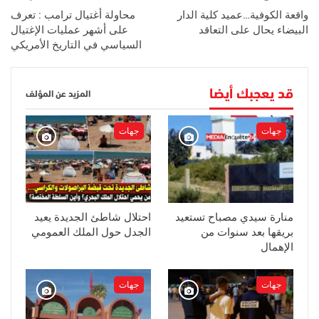
واقعة الكوفية…عميد كلية الدار
محاولة أغتيال ترامب : تعرف
البيضاء يحال على التعاقد
على أشهر عمليات الإغتيال
السياسي في التاريخ الأمريكي
قد يعجبك أيضا
المزيد عن المؤلف
جهات
جهات
منارة سيدي مصباح تستعيد
احتلال شاطئ الجديدة يعيد
بريقها بعد سنوات من
الجدل حول الملك العمومي
الإهمال
جهات
جهات