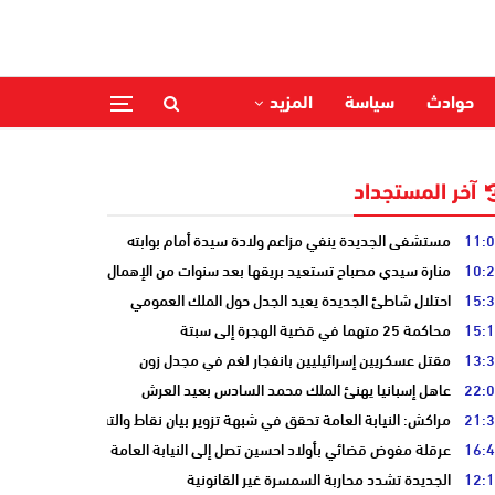
حوادث
سياسة
المزيد
آخر المستجداد
11:
مستشفى الجديدة ينفي مزاعم ولادة سيدة أمام بوابته
10:
منارة سيدي مصباح تستعيد بريقها بعد سنوات من الإهمال
15:
احتلال شاطئ الجديدة يعيد الجدل حول الملك العمومي
15:
محاكمة 25 متهما في قضية الهجرة إلى سبتة
13:
مقتل عسكريين إسرائيليين بانفجار لغم في مجدل زون
22:
عاهل إسبانيا يهنئ الملك محمد السادس بعيد العرش
21:
مراكش: النيابة العامة تحقق في شبهة تزوير بيان نقاط والتشهير بطالب
16:
عرقلة مفوض قضائي بأولاد احسين تصل إلى النيابة العامة
12:
الجديدة تشدد محاربة السمسرة غير القانونية