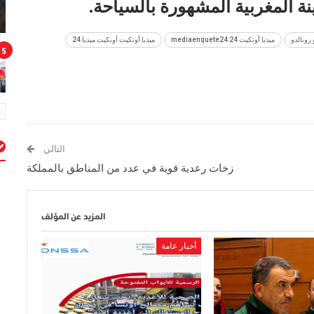
نة المغربية المشهورة بالسياحة.
رونالدو
ميديا أونكيت 24 mediaenquete24
ميديا أونكيت أونكيت ميديا 24
5
التالي
زخات رعدية قوية في عدد من المناطق بالمملكة
م
المزيد عن المؤلف
أخبار عامة