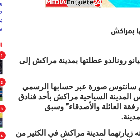
38
52
54
46
ا بمراكش
ا
1
انو رونالدو عطلتها بمدينة مراكش إلى
2
س سانتوس صورة عبر حسابها الرسمي
المدينة السياحية مراكش بأحد فنادق
فقة العائلة والأصدقاء” وسبق
3
دينة.
ه زيارتهما لمدينة مراكش في الكثير من
4