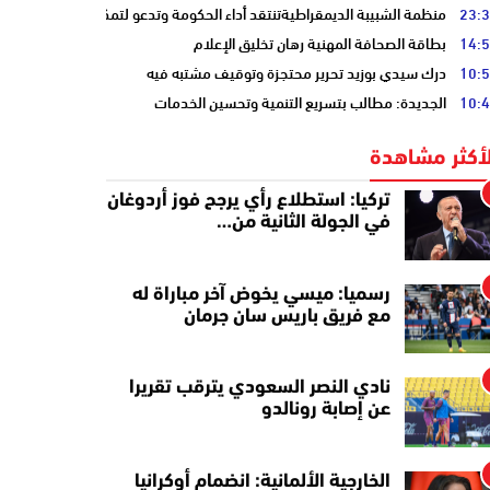
23:
منظمة الشبيبة الديمقراطيةتنتقد أداء الحكومة وتدعو لتمكين الشباب
14:
بطاقة الصحافة المهنية رهان تخليق الإعلام
10:
درك سيدي بوزيد تحرير محتجزة وتوقيف مشتبه فيه
10:
الجديدة: مطالب بتسريع التنمية وتحسين الخدمات
لأكثر مشاهدة
تركيا: استطلاع رأي يرجح فوز أردوغان
في الجولة الثانية من…
رسميا: ميسي يخوض آخر مباراة له
مع فريق باريس سان جرمان
نادي النصر السعودي يترقب تقريرا
عن إصابة رونالدو
الخارجية الألمانية: انضمام أوكرانيا