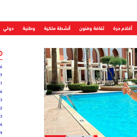
أقلام حرة
ثقافة وفنون
أنشطة ملكية
وطنية
دولي
06
27
31
16
33
02
33
44
19