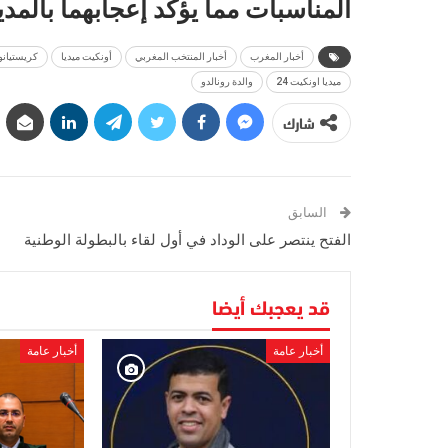
المناسبات مما يؤكد إعجابهما بالمدي
أخبار المغرب
أخبار المنتخب المغربي
أونكيت ميديا
كريستيانو 
ميديا اونكيت 24
والدة رونالدو
شارك
السابق
الفتح ينتصر على الوداد في أول لقاء بالبطولة الوطنية
قد يعجبك أيضا
أخبار عامة
أخبار عامة