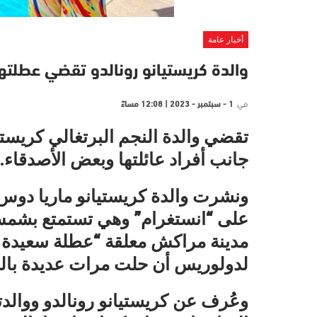
أخبار عامة
والدة كريستيانو رونالدو تقضي عطلته
في
1 - سبتمبر - 2023 | 12:08 مساءً
تقضي والدة النجم البرتغالي كريستي
جانب أفراد عائلتها وبعض الأصدقاء.
ونشرت والدة كريستيانو ماريا دو
على “انستغرام” وهي تستمتع بشمس 
مدينة مراكش معلقة “عطلة سعيدة ر
لدولوريس أن حلت مرات عديدة بالم
وعُرف عن كريستيانو رونالدو ووالدت