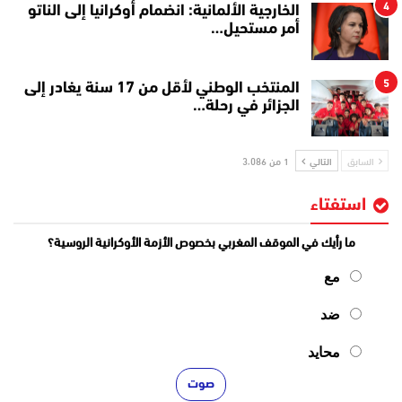
4
الخارجية الألمانية: انضمام أوكرانيا إلى الناتو
أمر مستحيل…
5
المنتخب الوطني لأقل من 17 سنة يغادر إلى
الجزائر في رحلة…
السابق
التالي
1 من 3٬086
استفتاء
ما رأيك في الموقف المغربي بخصوص الأزمة الأوكرانية الروسية؟
مع
ضد
محايد