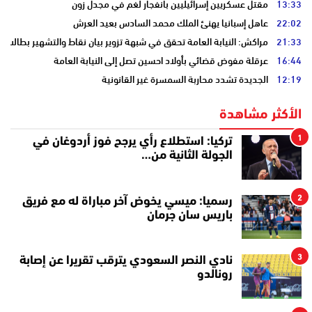
13:33
مقتل عسكريين إسرائيليين بانفجار لغم في مجدل زون
22:02
عاهل إسبانيا يهنئ الملك محمد السادس بعيد العرش
21:33
مراكش: النيابة العامة تحقق في شبهة تزوير بيان نقاط والتشهير بطالب
16:44
عرقلة مفوض قضائي بأولاد احسين تصل إلى النيابة العامة
12:19
الجديدة تشدد محاربة السمسرة غير القانونية
الأكثر مشاهدة
1
تركيا: استطلاع رأي يرجح فوز أردوغان في
الجولة الثانية من…
2
رسميا: ميسي يخوض آخر مباراة له مع فريق
باريس سان جرمان
3
نادي النصر السعودي يترقب تقريرا عن إصابة
رونالدو