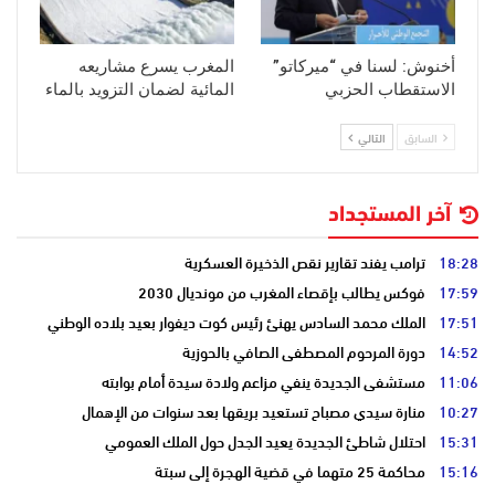
أخنوش: لسنا في “ميركاتو”
المغرب يسرع مشاريعه
الاستقطاب الحزبي
المائية لضمان التزويد بالماء
السابق
التالي
آخر المستجداد
18:28
ترامب يفند تقارير نقص الذخيرة العسكرية
17:59
فوكس يطالب بإقصاء المغرب من مونديال 2030
17:51
الملك محمد السادس يهنئ رئيس كوت ديفوار بعيد بلاده الوطني
14:52
دورة المرحوم المصطفى الصافي بالحوزية
11:06
مستشفى الجديدة ينفي مزاعم ولادة سيدة أمام بوابته
10:27
منارة سيدي مصباح تستعيد بريقها بعد سنوات من الإهمال
15:31
احتلال شاطئ الجديدة يعيد الجدل حول الملك العمومي
15:16
محاكمة 25 متهما في قضية الهجرة إلى سبتة