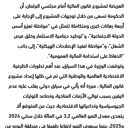
العريضة لمشروع قانون المالية أمام مجلسي البرلمان، أن
الحكومة تسعى من خلال توجهات المشروع إلى الإجابة على
أربعة رهانات كبرى ومتكاملة تتمثل في “مواصلة تعزيز أسس
الدولة الاجتماعية”، و”توطيد دينامية الاستثمار وخلق فرص
الشغل”، و”مواصلة تنفيذ الإصلاحات الهيكلية”، إلى جانب
“الحفاظ على استدامة المالية العمومية”.
وتوقفت الوزيرة في هذا السياق، عند أهم تطورات الظرفية
الاقتصادية العالمية والوطنية التي تم في ظلها إعداد مشروع
قانون المالية ، مبرزة أنه يأتي في سياق دولي يغلب عليه عدم
اليقين بسبب توالي الأزمات المناخية، وتصاعد التوترات
الجيوسياسية وتداعياتها الاقتصادية، حيث من المتوقع ألا
يتعدى معدل النمو العالمي 3,2 في المائة خلال سنتي 2024
و2025، بينما سيعرف النمو ارتفاعا طفيفا في منطقة اليورو من