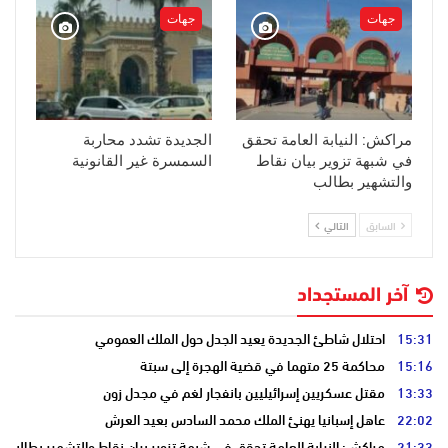
جهات
جهات
مراكش: النيابة العامة تحقق
الجديدة تشدد محاربة
في شبهة تزوير بيان نقاط
السمسرة غير القانونية
والتشهير بطالب
السابق
التالي
آخر المستجداد
15:31
احتلال شاطئ الجديدة يعيد الجدل حول الملك العمومي
15:16
محاكمة 25 متهما في قضية الهجرة إلى سبتة
13:33
مقتل عسكريين إسرائيليين بانفجار لغم في مجدل زون
22:02
عاهل إسبانيا يهنئ الملك محمد السادس بعيد العرش
21:33
مراكش: النيابة العامة تحقق في شبهة تزوير بيان نقاط والتشهير بطالب