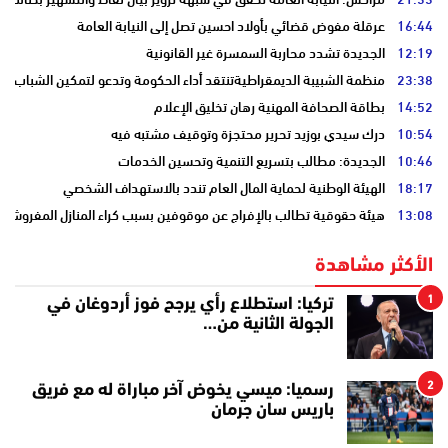
16:44
عرقلة مفوض قضائي بأولاد احسين تصل إلى النيابة العامة
12:19
الجديدة تشدد محاربة السمسرة غير القانونية
23:38
منظمة الشبيبة الديمقراطيةتنتقد أداء الحكومة وتدعو لتمكين الشباب
14:52
بطاقة الصحافة المهنية رهان تخليق الإعلام
10:54
درك سيدي بوزيد تحرير محتجزة وتوقيف مشتبه فيه
10:46
الجديدة: مطالب بتسريع التنمية وتحسين الخدمات
18:17
الهيئة الوطنية لحماية المال العام تندد بالاستهداف الشخصي
13:08
هيئة حقوقية تطالب بالإفراج عن موقوفين بسبب كراء المنازل المفروشة
الأكثر مشاهدة
1
تركيا: استطلاع رأي يرجح فوز أردوغان في
الجولة الثانية من…
2
رسميا: ميسي يخوض آخر مباراة له مع فريق
باريس سان جرمان