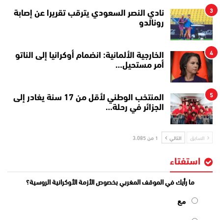
3
نادي النصر السعودي يترقب تقريرا عن إصابة
رونالدو
4
الخارجية الألمانية: انضمام أوكرانيا إلى الناتو
أمر مستحيل…
5
المنتخب الوطني لأقل من 17 سنة يغادر إلى
الجزائر في رحلة…
السابق
التالي
1 من 3٬085
استفتاء
ما رأيك في الموقف المغربي بخصوص الأزمة الأوكرانية الروسية؟
مع