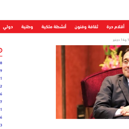
أقلام حرة
ثقافة وفنون
أنشطة ملكية
وطنية
دولي
28
59
51
52
06
27
31
16
33