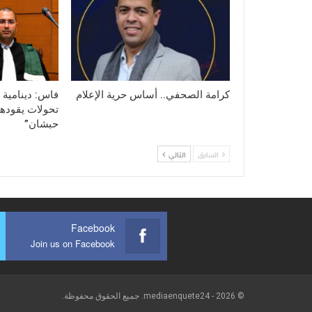
كرامة الصحفي.. أساس حرية الإعلام
فاس: دينامية 
تحولات يقودها
حبشان”
السابق
التالي
Facebook
Join us on Facebook
© 2026 - mediaenquete24. جميع الحقوق محفوظة.