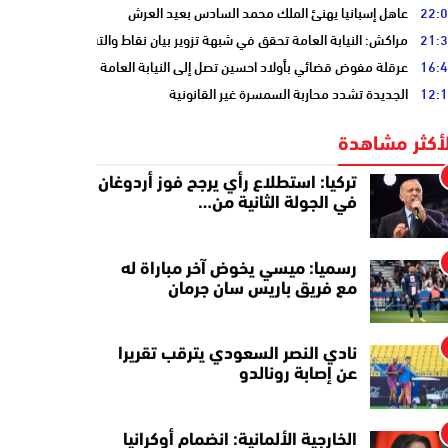
22:
عاهل إسبانيا يهنئ الملك محمد السادس بعيد العرش
21:
مراكش: النيابة العامة تحقق في شبهة تزوير بيان نقاط والتشهير بطالب
16:
عرقلة مفوض قضائي بأولاد احسين تصل إلى النيابة العامة
12:
الجديدة تشدد محاربة السمسرة غير القانونية
لأكثر مشاهدة
تركيا: استطلاع رأي يرجح فوز أردوغان
في الجولة الثانية من…
رسميا: ميسي يخوض آخر مباراة له
مع فريق باريس سان جرمان
نادي النصر السعودي يترقب تقريرا
عن إصابة رونالدو
الخارجية الألمانية: انضمام أوكرانيا