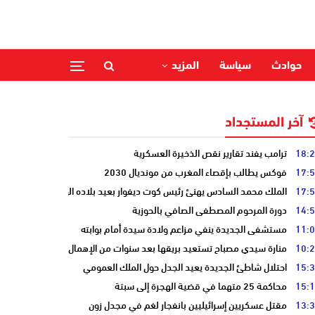
حوادث
سياسة
المزيد
آخر المستجداد
18:
ترامب يفند تقارير نقص الذخيرة العسكرية
17:
فوكس يطالب بإقصاء المغرب من مونديال 2030
17:
الملك محمد السادس يهنئ رئيس كوت ديفوار بعيد بلاده الوطني
14:
دورة المرحوم المصطفى الصافي بالحوزية
11:
مستشفى الجديدة ينفي مزاعم ولادة سيدة أمام بوابته
10:
منارة سيدي مصباح تستعيد بريقها بعد سنوات من الإهمال
15:
احتلال شاطئ الجديدة يعيد الجدل حول الملك العمومي
15:
محاكمة 25 متهما في قضية الهجرة إلى سبتة
13:
مقتل عسكريين إسرائيليين بانفجار لغم في مجدل زون