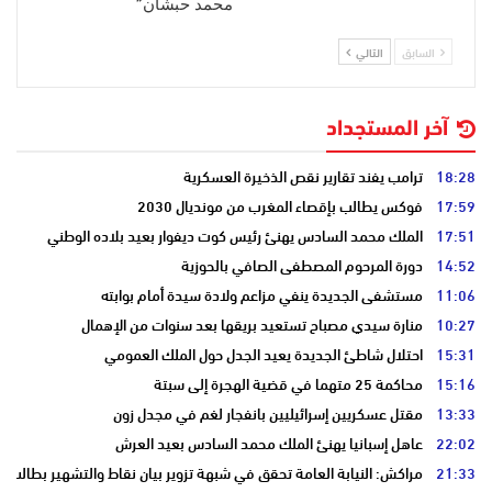
محمد حبشان”
السابق
التالي
آخر المستجداد
18:28
ترامب يفند تقارير نقص الذخيرة العسكرية
17:59
فوكس يطالب بإقصاء المغرب من مونديال 2030
17:51
الملك محمد السادس يهنئ رئيس كوت ديفوار بعيد بلاده الوطني
14:52
دورة المرحوم المصطفى الصافي بالحوزية
11:06
مستشفى الجديدة ينفي مزاعم ولادة سيدة أمام بوابته
10:27
منارة سيدي مصباح تستعيد بريقها بعد سنوات من الإهمال
15:31
احتلال شاطئ الجديدة يعيد الجدل حول الملك العمومي
15:16
محاكمة 25 متهما في قضية الهجرة إلى سبتة
13:33
مقتل عسكريين إسرائيليين بانفجار لغم في مجدل زون
22:02
عاهل إسبانيا يهنئ الملك محمد السادس بعيد العرش
21:33
مراكش: النيابة العامة تحقق في شبهة تزوير بيان نقاط والتشهير بطالب