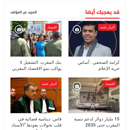
قد يعجبك أيضا
المزيد عن المؤلف
أخبار عامة
اقتصاد
كرامة الصحفي.. أساس
بنك المغرب :التشغيل لا
حرية الإعلام
يواكب نمو الاقتصاد المغربي
اقتصاد
أخبار عامة
15 مليار دولار لدعم تنمية
فاس: دينامية قضائية في
المغرب حتى 2035
قلب تحولات يقودها “الأستاذ