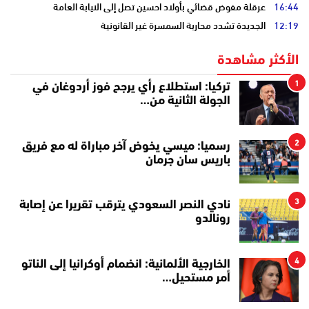
16:44
عرقلة مفوض قضائي بأولاد احسين تصل إلى النيابة العامة
12:19
الجديدة تشدد محاربة السمسرة غير القانونية
الأكثر مشاهدة
1
تركيا: استطلاع رأي يرجح فوز أردوغان في
الجولة الثانية من…
2
رسميا: ميسي يخوض آخر مباراة له مع فريق
باريس سان جرمان
3
نادي النصر السعودي يترقب تقريرا عن إصابة
رونالدو
4
الخارجية الألمانية: انضمام أوكرانيا إلى الناتو
أمر مستحيل…