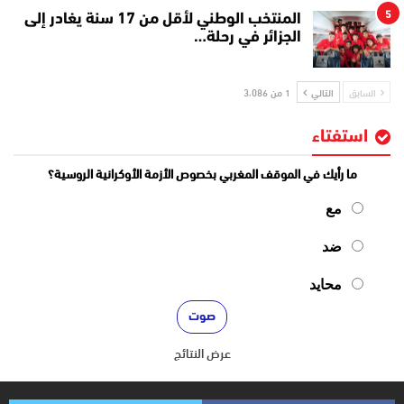
5
المنتخب الوطني لأقل من 17 سنة يغادر إلى
الجزائر في رحلة…
السابق
التالي
1 من 3٬086
استفتاء
ما رأيك في الموقف المغربي بخصوص الأزمة الأوكرانية الروسية؟
مع
ضد
محايد
عرض النتائج