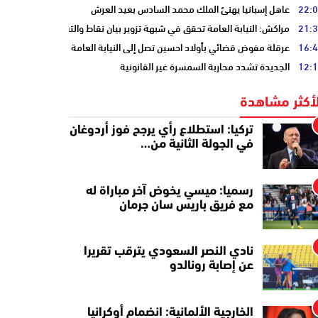
22:
عاهل إسبانيا يهنئ الملك محمد السادس بعيد العرش
21:
مراكش: النيابة العامة تحقق في شبهة تزوير بيان نقاط والتشهير بطالب
16:
عرقلة مفوض قضائي بأولاد احسين تصل إلى النيابة العامة
12:
الجديدة تشدد محاربة السمسرة غير القانونية
لأكثر مشاهدة
تركيا: استطلاع رأي يرجح فوز أردوغان
في الجولة الثانية من…
رسميا: ميسي يخوض آخر مباراة له
مع فريق باريس سان جرمان
نادي النصر السعودي يترقب تقريرا
عن إصابة رونالدو
الخارجية الألمانية: انضمام أوكرانيا