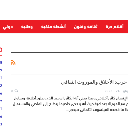
أقلام حرة
ثقافة وفنون
أنشطة ملكية
وطنية
دولي
28
59
51
 حرب: الأخلاق والموروث الثقافي
52
ناير - 24 - 2023
0
06
لإنسان كائن أخلاقي وهذا يعني أنه الكائن الوحيد الذي يطرح أخلاقه ويحاول
27
مع القيم الاجتماعية حيث أنه يتعدى حاضره ليتطلع إلى الماضي والمستقبل
31
ذا ما قصده الفيلسوف الألماني هيدجر…
16
33