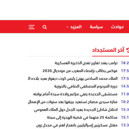
حوادث
سياسة
المزيد
آخر المستجداد
18:
ترامب يفند تقارير نقص الذخيرة العسكرية
17:
فوكس يطالب بإقصاء المغرب من مونديال 2030
17:
الملك محمد السادس يهنئ رئيس كوت ديفوار بعيد بلاده الوطني
14:
دورة المرحوم المصطفى الصافي بالحوزية
11:
مستشفى الجديدة ينفي مزاعم ولادة سيدة أمام بوابته
10:
منارة سيدي مصباح تستعيد بريقها بعد سنوات من الإهمال
15:
احتلال شاطئ الجديدة يعيد الجدل حول الملك العمومي
15:
محاكمة 25 متهما في قضية الهجرة إلى سبتة
13:
مقتل عسكريين إسرائيليين بانفجار لغم في مجدل زون