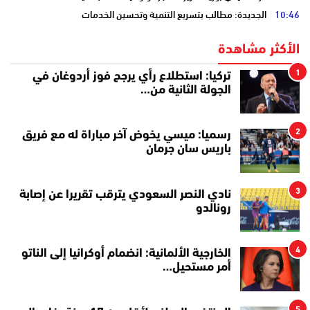
10:46
الجديدة: مطالب بتسريع التنمية وتحسين الخدمات
الأكثر مشاهدة
1
تركيا: استطلاع رأي يرجح فوز أردوغان في
الجولة الثانية من…
2
رسميا: ميسي يخوض آخر مباراة له مع فريق
باريس سان جرمان
3
نادي النصر السعودي يترقب تقريرا عن إصابة
رونالدو
4
الخارجية الألمانية: انضمام أوكرانيا إلى الناتو
أمر مستحيل…
5