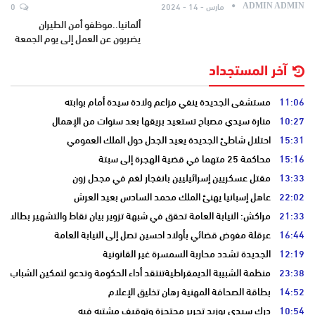
مارس - 14 - 2024
0
ADMIN ADMIN
ألمانيا..موظفو أمن الطيران
يضربون عن العمل إلى يوم الجمعة
آخر المستجداد
11:06
مستشفى الجديدة ينفي مزاعم ولادة سيدة أمام بوابته
10:27
منارة سيدي مصباح تستعيد بريقها بعد سنوات من الإهمال
15:31
احتلال شاطئ الجديدة يعيد الجدل حول الملك العمومي
15:16
محاكمة 25 متهما في قضية الهجرة إلى سبتة
13:33
مقتل عسكريين إسرائيليين بانفجار لغم في مجدل زون
22:02
عاهل إسبانيا يهنئ الملك محمد السادس بعيد العرش
21:33
مراكش: النيابة العامة تحقق في شبهة تزوير بيان نقاط والتشهير بطالب
16:44
عرقلة مفوض قضائي بأولاد احسين تصل إلى النيابة العامة
12:19
الجديدة تشدد محاربة السمسرة غير القانونية
23:38
منظمة الشبيبة الديمقراطيةتنتقد أداء الحكومة وتدعو لتمكين الشباب
14:52
بطاقة الصحافة المهنية رهان تخليق الإعلام
10:54
درك سيدي بوزيد تحرير محتجزة وتوقيف مشتبه فيه