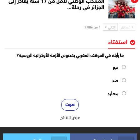
المنتخب الوطني لأقل من 17 سنة يغادر إلى
الجزائر في رحلة…
السابق
التالي
1 من 3٬086
استفتاء
ما رأيك في الموقف المغربي بخصوص الأزمة الأوكرانية الروسية؟
مع
ضد
محايد
عرض النتائج