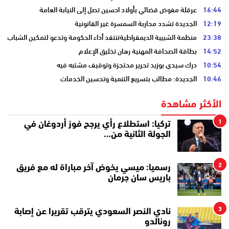
16:44
عرقلة مفوض قضائي بأولاد احسين تصل إلى النيابة العامة
12:19
الجديدة تشدد محاربة السمسرة غير القانونية
23:38
منظمة الشبيبة الديمقراطيةتنتقد أداء الحكومة وتدعو لتمكين الشباب
14:52
بطاقة الصحافة المهنية رهان تخليق الإعلام
10:54
درك سيدي بوزيد تحرير محتجزة وتوقيف مشتبه فيه
10:46
الجديدة: مطالب بتسريع التنمية وتحسين الخدمات
الأكثر مشاهدة
1
تركيا: استطلاع رأي يرجح فوز أردوغان في
الجولة الثانية من…
2
رسميا: ميسي يخوض آخر مباراة له مع فريق
باريس سان جرمان
3
نادي النصر السعودي يترقب تقريرا عن إصابة
رونالدو