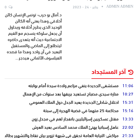
يناير - 24 - 2023
0
ADMIN ADMIN
د.آمال بو حرب- تونس الإنسان كائن
أخلاقي وهذا يعني أنه الكائن
الوحيد الذي يطرح أخلاقه ويحاول
أن يجعل سلوكه ينسجم مع القيم
الاجتماعية حيث أنه يتعدى حاضره
ليتطلع إلى الماضي والمستقبل
البعيد في آن واحد وهذا ما قصده
الفيلسوف الألماني هيدجر…
آخر المستجداد
11:06
مستشفى الجديدة ينفي مزاعم ولادة سيدة أمام بوابته
10:27
منارة سيدي مصباح تستعيد بريقها بعد سنوات من الإهمال
15:31
احتلال شاطئ الجديدة يعيد الجدل حول الملك العمومي
15:16
محاكمة 25 متهما في قضية الهجرة إلى سبتة
13:33
مقتل عسكريين إسرائيليين بانفجار لغم في مجدل زون
22:02
عاهل إسبانيا يهنئ الملك محمد السادس بعيد العرش
21:33
مراكش: النيابة العامة تحقق في شبهة تزوير بيان نقاط والتشهير بطالب