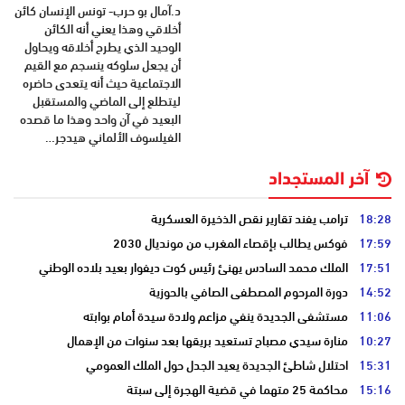
د.آمال بو حرب- تونس الإنسان كائن
أخلاقي وهذا يعني أنه الكائن
الوحيد الذي يطرح أخلاقه ويحاول
أن يجعل سلوكه ينسجم مع القيم
الاجتماعية حيث أنه يتعدى حاضره
ليتطلع إلى الماضي والمستقبل
البعيد في آن واحد وهذا ما قصده
الفيلسوف الألماني هيدجر…
آخر المستجداد
18:28
ترامب يفند تقارير نقص الذخيرة العسكرية
17:59
فوكس يطالب بإقصاء المغرب من مونديال 2030
17:51
الملك محمد السادس يهنئ رئيس كوت ديفوار بعيد بلاده الوطني
14:52
دورة المرحوم المصطفى الصافي بالحوزية
11:06
مستشفى الجديدة ينفي مزاعم ولادة سيدة أمام بوابته
10:27
منارة سيدي مصباح تستعيد بريقها بعد سنوات من الإهمال
15:31
احتلال شاطئ الجديدة يعيد الجدل حول الملك العمومي
15:16
محاكمة 25 متهما في قضية الهجرة إلى سبتة