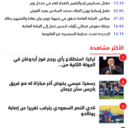
13:33
مقتل عسكريين إسرائيليين بانفجار لغم في مجدل زون
22:02
عاهل إسبانيا يهنئ الملك محمد السادس بعيد العرش
21:33
مراكش: النيابة العامة تحقق في شبهة تزوير بيان نقاط والتشهير بطالب
16:44
عرقلة مفوض قضائي بأولاد احسين تصل إلى النيابة العامة
12:19
الجديدة تشدد محاربة السمسرة غير القانونية
الأكثر مشاهدة
1
تركيا: استطلاع رأي يرجح فوز أردوغان في
الجولة الثانية من…
2
رسميا: ميسي يخوض آخر مباراة له مع فريق
باريس سان جرمان
3
نادي النصر السعودي يترقب تقريرا عن إصابة
رونالدو