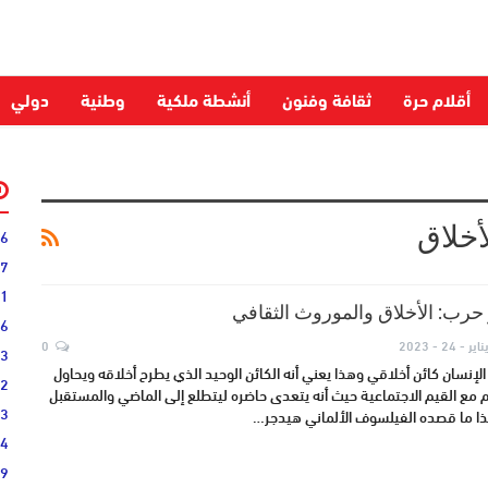
أقلام حرة
ثقافة وفنون
أنشطة ملكية
وطنية
دولي
أخلاق
06
27
31
 حرب: الأخلاق والموروث الثقافي
16
ناير - 24 - 2023
0
33
لإنسان كائن أخلاقي وهذا يعني أنه الكائن الوحيد الذي يطرح أخلاقه ويحاول
02
مع القيم الاجتماعية حيث أنه يتعدى حاضره ليتطلع إلى الماضي والمستقبل
33
ذا ما قصده الفيلسوف الألماني هيدجر…
44
19