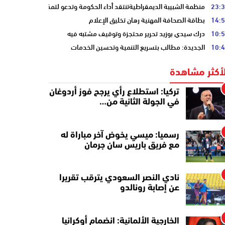
23:
منظمة الشبيبة الديمقراطيةتنتقد أداء الحكومة وتدعو لتمكين الشباب
14:
بطاقة الصحافة المهنية رهان تخليق الإعلام
10:
درك سيدي بوزيد تحرير محتجزة وتوقيف مشتبه فيه
10:
الجديدة: مطالب بتسريع التنمية وتحسين الخدمات
لأكثر مشاهدة
تركيا: استطلاع رأي يرجح فوز أردوغان
في الجولة الثانية من…
رسميا: ميسي يخوض آخر مباراة له
مع فريق باريس سان جرمان
نادي النصر السعودي يترقب تقريرا
عن إصابة رونالدو
الخارجية الألمانية: انضمام أوكرانيا