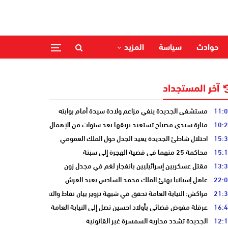
حوادث
سياسة
المزيد
آخر المستجداد
11:
مستشفى الجديدة ينفي مزاعم ولادة سيدة أمام بوابته
10:
منارة سيدي مصباح تستعيد بريقها بعد سنوات من الإهمال
15:
احتلال شاطئ الجديدة يعيد الجدل حول الملك العمومي
15:
محاكمة 25 متهما في قضية الهجرة إلى سبتة
13:
مقتل عسكريين إسرائيليين بانفجار لغم في مجدل زون
22:
عاهل إسبانيا يهنئ الملك محمد السادس بعيد العرش
21:
مراكش: النيابة العامة تحقق في شبهة تزوير بيان نقاط والتشهير بطالب
16:
عرقلة مفوض قضائي بأولاد احسين تصل إلى النيابة العامة
12:
الجديدة تشدد محاربة السمسرة غير القانونية