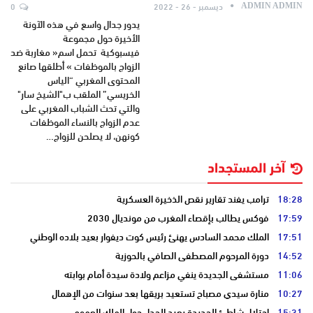
ديسمبر - 26 - 2022
0
ADMIN ADMIN
يدور جدال واسع في هذه الآونة
الأخيرة حول مجموعة
فيسبوكية تحمل اسم« مغاربة ضد
الزواج بالموظفات » أطلقها صانع
المحتوى المغربي “الياس
الخريسي” الملقب ب"الشيخ سار"
والتي تحث الشباب المغربي على
عدم الزواج بالنساء الموظفات
كونهن، لا يصلحن للزواج…
آخر المستجداد
18:28
ترامب يفند تقارير نقص الذخيرة العسكرية
17:59
فوكس يطالب بإقصاء المغرب من مونديال 2030
17:51
الملك محمد السادس يهنئ رئيس كوت ديفوار بعيد بلاده الوطني
14:52
دورة المرحوم المصطفى الصافي بالحوزية
11:06
مستشفى الجديدة ينفي مزاعم ولادة سيدة أمام بوابته
10:27
منارة سيدي مصباح تستعيد بريقها بعد سنوات من الإهمال
15:31
احتلال شاطئ الجديدة يعيد الجدل حول الملك العمومي