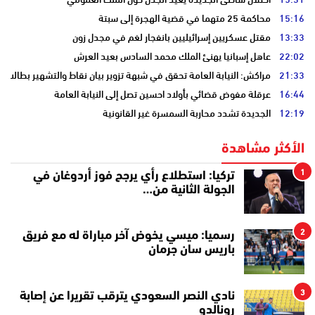
15:16
محاكمة 25 متهما في قضية الهجرة إلى سبتة
13:33
مقتل عسكريين إسرائيليين بانفجار لغم في مجدل زون
22:02
عاهل إسبانيا يهنئ الملك محمد السادس بعيد العرش
21:33
مراكش: النيابة العامة تحقق في شبهة تزوير بيان نقاط والتشهير بطالب
16:44
عرقلة مفوض قضائي بأولاد احسين تصل إلى النيابة العامة
12:19
الجديدة تشدد محاربة السمسرة غير القانونية
الأكثر مشاهدة
1
تركيا: استطلاع رأي يرجح فوز أردوغان في
الجولة الثانية من…
2
رسميا: ميسي يخوض آخر مباراة له مع فريق
باريس سان جرمان
3
نادي النصر السعودي يترقب تقريرا عن إصابة
رونالدو