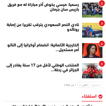
2
رسميا: ميسي يخوض آخر مباراة له مع فريق
باريس سان جرمان
3
نادي النصر السعودي يترقب تقريرا عن إصابة
رونالدو
4
الخارجية الألمانية: انضمام أوكرانيا إلى الناتو
أمر مستحيل…
5
المنتخب الوطني لأقل من 17 سنة يغادر إلى
الجزائر في رحلة…
السابق
التالي
1 من 3٬086
استفتاء