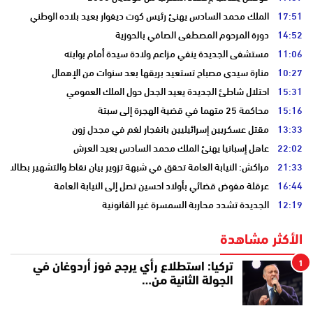
17:51
الملك محمد السادس يهنئ رئيس كوت ديفوار بعيد بلاده الوطني
14:52
دورة المرحوم المصطفى الصافي بالحوزية
11:06
مستشفى الجديدة ينفي مزاعم ولادة سيدة أمام بوابته
10:27
منارة سيدي مصباح تستعيد بريقها بعد سنوات من الإهمال
15:31
احتلال شاطئ الجديدة يعيد الجدل حول الملك العمومي
15:16
محاكمة 25 متهما في قضية الهجرة إلى سبتة
13:33
مقتل عسكريين إسرائيليين بانفجار لغم في مجدل زون
22:02
عاهل إسبانيا يهنئ الملك محمد السادس بعيد العرش
21:33
مراكش: النيابة العامة تحقق في شبهة تزوير بيان نقاط والتشهير بطالب
16:44
عرقلة مفوض قضائي بأولاد احسين تصل إلى النيابة العامة
12:19
الجديدة تشدد محاربة السمسرة غير القانونية
الأكثر مشاهدة
1
تركيا: استطلاع رأي يرجح فوز أردوغان في
الجولة الثانية من…