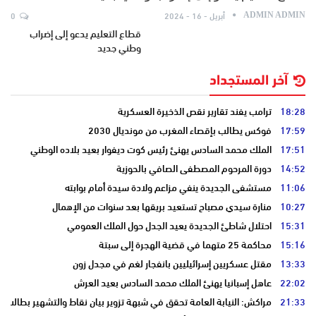
أبريل - 16 - 2024
0
ADMIN ADMIN
قطاع التعليم يدعو إلى إضراب
وطني جديد
آخر المستجداد
18:28
ترامب يفند تقارير نقص الذخيرة العسكرية
17:59
فوكس يطالب بإقصاء المغرب من مونديال 2030
17:51
الملك محمد السادس يهنئ رئيس كوت ديفوار بعيد بلاده الوطني
14:52
دورة المرحوم المصطفى الصافي بالحوزية
11:06
مستشفى الجديدة ينفي مزاعم ولادة سيدة أمام بوابته
10:27
منارة سيدي مصباح تستعيد بريقها بعد سنوات من الإهمال
15:31
احتلال شاطئ الجديدة يعيد الجدل حول الملك العمومي
15:16
محاكمة 25 متهما في قضية الهجرة إلى سبتة
13:33
مقتل عسكريين إسرائيليين بانفجار لغم في مجدل زون
22:02
عاهل إسبانيا يهنئ الملك محمد السادس بعيد العرش
21:33
مراكش: النيابة العامة تحقق في شبهة تزوير بيان نقاط والتشهير بطالب