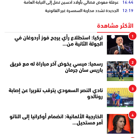
16:44
عرقلة مفوض قضائي بأولاد احسين تصل إلى النيابة العامة
12:19
الجديدة تشدد محاربة السمسرة غير القانونية
الأكثر مشاهدة
1
تركيا: استطلاع رأي يرجح فوز أردوغان في
الجولة الثانية من…
2
رسميا: ميسي يخوض آخر مباراة له مع فريق
باريس سان جرمان
3
نادي النصر السعودي يترقب تقريرا عن إصابة
رونالدو
4
الخارجية الألمانية: انضمام أوكرانيا إلى الناتو
أمر مستحيل…