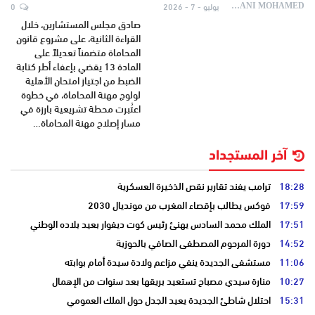
يوليو - 7 - 2026
0
AYDANI MOHAMED
صادق مجلس المستشارين، خلال
القراءة الثانية، على مشروع قانون
المحاماة متضمناً تعديلاً على
المادة 13 يقضي بإعفاء أطر كتابة
الضبط من اجتياز امتحان الأهلية
لولوج مهنة المحاماة، في خطوة
اعتُبرت محطة تشريعية بارزة في
مسار إصلاح مهنة المحاماة…
آخر المستجداد
18:28
ترامب يفند تقارير نقص الذخيرة العسكرية
17:59
فوكس يطالب بإقصاء المغرب من مونديال 2030
17:51
الملك محمد السادس يهنئ رئيس كوت ديفوار بعيد بلاده الوطني
14:52
دورة المرحوم المصطفى الصافي بالحوزية
11:06
مستشفى الجديدة ينفي مزاعم ولادة سيدة أمام بوابته
10:27
منارة سيدي مصباح تستعيد بريقها بعد سنوات من الإهمال
15:31
احتلال شاطئ الجديدة يعيد الجدل حول الملك العمومي