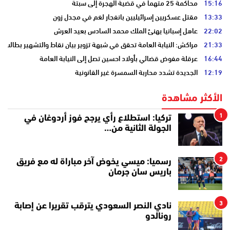
15:16
محاكمة 25 متهما في قضية الهجرة إلى سبتة
13:33
مقتل عسكريين إسرائيليين بانفجار لغم في مجدل زون
22:02
عاهل إسبانيا يهنئ الملك محمد السادس بعيد العرش
21:33
مراكش: النيابة العامة تحقق في شبهة تزوير بيان نقاط والتشهير بطالب
16:44
عرقلة مفوض قضائي بأولاد احسين تصل إلى النيابة العامة
12:19
الجديدة تشدد محاربة السمسرة غير القانونية
الأكثر مشاهدة
1
تركيا: استطلاع رأي يرجح فوز أردوغان في
الجولة الثانية من…
2
رسميا: ميسي يخوض آخر مباراة له مع فريق
باريس سان جرمان
3
نادي النصر السعودي يترقب تقريرا عن إصابة
رونالدو