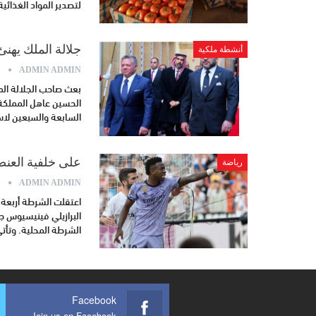
لتصدير المواد الغذائي
جلالة الملك يهنئ
أنشطة ملكية
م
ADMIN ADMIN
بعث صاحب الجلالة المل
الحسين عاهل المملكة ال
السابعة والسبعين لاس
على خلفية العن
رياضة
م
ADMIN ADMIN
اعتقلت الشرطة أربعة
البرازيلي فينيسيوس ج
الشرطة المحلية. وتأت
Facebook
Join us on Facebook