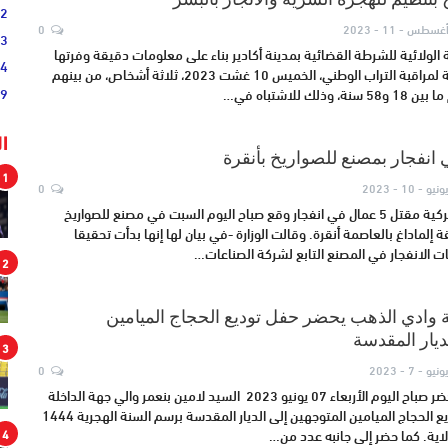
02
غسطس - 11 - 2023
0
33
الولائية للشرطة القضائية بمدينة أكادير بناء على معلومات دقيقة وفرتها
44
مصالح المديرية العامة لمراقبة التراب الوطني، الخميس 10 غشت 2023، ثلاثة أشخاص، من بينهم
19
ك للاشتباه في…
ا
1
ونيو - 10 - 2023
0
أفادت وزارة الدفاع التركية مقتل 5 عمال في انفجار وقع صباح اليوم السبت في مصنع للصواريخ
لماداغ بالعاصمة أنقرة. وقالت الوزارة -في بيان لها إنها بدأت تحقيقا
 الانفجار في المصنع التابع لشركة الصناعات…
2
ة وادي الذهب يحضر حفل توديع الحجاج الميامين
ديار المقدسة
3
ونيو - 7 - 2023
0
محمد جعاد- الداخلة حضر صباح اليوم الأربعاء 07 يونيو 2023 السيد لامين بنعمر والي جهة الداخلة
وادي الذهب حفل توديع الحجاج الميامين المتوجهين إلى الديار المقدسة برسم السنة الهجرية 1444
4
لاية. كما حضر إلى جانبه عدد من…