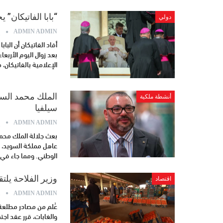
“بابا الفاتيكان”
دولي
ي
ADMIN ADMIN
بعد زوال اليوم الأربع
الإعلامية بالفاتيكان، 
الملك محمد السا
أنشطة ملكية
سيلفيا
ي
ADMIN ADMIN
بعث جلالة الملك محم
عاهل مملكة السويد، و
الوطني. ومما جاء في 
وزير الفلاحة يلت
اقتصاد
م
ADMIN ADMIN
عُلم من مصادر مطلعة أ
والغابات، قرر عقد اج