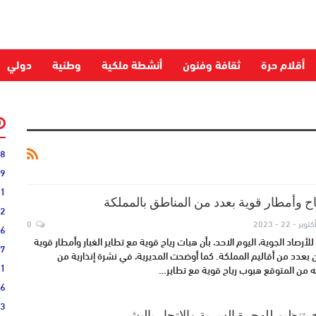
أقلام حرة
ثقافة وفنون
أنشطة ملكية
وطنية
دولي
28
59
51
ح وأمطار قوية بعدد من المناطق بالمملكة
52
كتوبر - 22 - 2023
0
06
للأرصاد الجوية، اليوم الاحد، بأن هبات رياح قوية مع تطاير الغبار وأمطار قوية
27
ن بعدد من أقاليم المملكة. كما أوضحت المديرية، في نشرة إنذارية من
31
 من المتوقع هبوب رياح قوية مع تطاير…
16
33
 بتنظيم للهجرة السرية والاتجار بالبشر