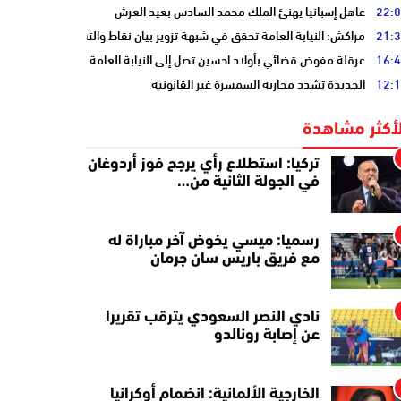
22:
عاهل إسبانيا يهنئ الملك محمد السادس بعيد العرش
21:
مراكش: النيابة العامة تحقق في شبهة تزوير بيان نقاط والتشهير بطالب
16:
عرقلة مفوض قضائي بأولاد احسين تصل إلى النيابة العامة
12:
الجديدة تشدد محاربة السمسرة غير القانونية
لأكثر مشاهدة
تركيا: استطلاع رأي يرجح فوز أردوغان
في الجولة الثانية من…
رسميا: ميسي يخوض آخر مباراة له
مع فريق باريس سان جرمان
نادي النصر السعودي يترقب تقريرا
عن إصابة رونالدو
الخارجية الألمانية: انضمام أوكرانيا