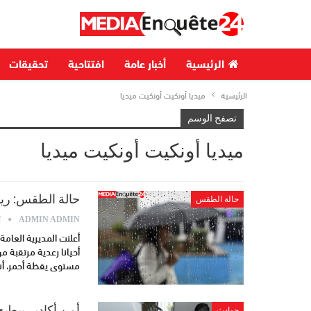
الرئيسية
أخبار عامة
افتتاحية
تحقيقات
الرئيسية
ميديا أونكيت أونكيت ميديا
تصفح الوسم
ميديا أونكيت أونكيت ميديا
حالة الطقس: ريا
حالة الطقس
أ
ADMIN ADMIN
أعلنت المديرية العامة 
أحيانا رعدية مرتقبة م
مستوى يقظة أحمر، أنه
أمن أكادير يبطيح
حوادث