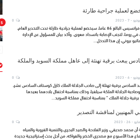
 يخضع لعملية جراحية طارئة
ونيو - 7 - 2023
0
5
أفاد الفاتيكان أن البابا فرانسيس، البالغ 86 عاما، سيخضع لعملية جراحية طارئة تحت التخدير العام،
اء في روما، لتجنب الإصابة بانسداد معوي. وأكد بيان للمسؤول عن الإدارة
ماتيو بروني، إن هذا التدخل…
دس يبعث برقية تهنئة إلى عاهل مملكة السويد والملكة
ونيو - 6 - 2023
0
م
د السادس برقية تهنئة إلى صاحب الجلالة الملك كارل كوستاف السادس عشر،
صاحبة الجلالة الملكة سيلفيا، وذلك بمناسبة احتفال بلادهما بعيدها
برقية جلالة الملك ” بمناسبة احتفال مملكة السويد…
قي المهنيين لمناقشة التصدير
ايو - 26 - 2023
0
ن محمد صديقي، وزير الفلاحة والصيد البحري والتنمية القروية والمياه
تماع هذا الأسبوع مع مصدري الخضر والفواكه، من أجل بحث إستراتيجية جديدة