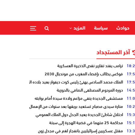
حوادث
سياسة
المزيد
آخر المستجداد
18:
ترامب يفند تقارير نقص الذخيرة العسكرية
17:
فوكس يطالب بإقصاء المغرب من مونديال 2030
17:
الملك محمد السادس يهنئ رئيس كوت ديفوار بعيد بلاده الوطني
14:
دورة المرحوم المصطفى الصافي بالحوزية
11:
مستشفى الجديدة ينفي مزاعم ولادة سيدة أمام بوابته
10:
منارة سيدي مصباح تستعيد بريقها بعد سنوات من الإهمال
15:
احتلال شاطئ الجديدة يعيد الجدل حول الملك العمومي
15:
محاكمة 25 متهما في قضية الهجرة إلى سبتة
13:
مقتل عسكريين إسرائيليين بانفجار لغم في مجدل زون