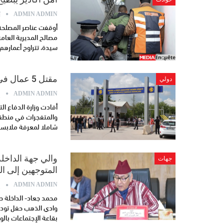
أ
ADMIN ADMIN
أوقفت عناصر المصلحة 
سيدة، تتراوح أعمارهم ما بين 18 و58 سنة، وذل
مقتل 5 عمال في انفجار بمصنع للصواريخ بأنقرة
دولي
ي
ADMIN ADMIN
والمتفجرات في منطقة إ
شاملا لمعرفة ملابسات
والي جهة الداخل
جهات
المتوجهين إلى ال
ي
ADMIN ADMIN
بقاعة الإجتماعات بالو