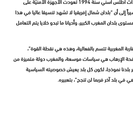
وتحييدها، سواء داخل ترابه الوطني أو خارجه، فمنذ أحداث أطلس أسني سنة 1994 تعودت الأجهزة الأمنيّة على
اً إلى أن “بلدان شمال إفريقيا لا تشهد تنسيقا عاليا في هذا
وى بلدان المغرب الكبير، وأحيانا ما تبدو خلايا يتم التعامل
ربة المغربية تتسم بالفعالية، وهذه هي نقطة القوة”،
كافحة الإرهاب هي سياسات موسعة، والمغرب دولة متميزة من
بر بلدنا نموذجا، لكون كل بلد يعيش خصوصيته السياسية
هي في بلد آخر فربما لن تنجح”، بتعبيره.