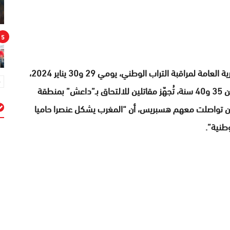
5
تفكيك المكتب المركزي للأبحاث القضائية التابع للمديرية العامة لمراقبة التراب الوطني، يومي 29 و30 يناير 2024،
شبكة إرهابية مكونة من أربعة عناصر تتراوح أعمارهم بين 35 و40 سنة، تُجهّز مقاتلين للالتحاق بـ”داعش” بمنطقة
ن تواصلت معهم هسبريس، أن “المغرب يشكل عنصرا حاميا
طنية”.
م