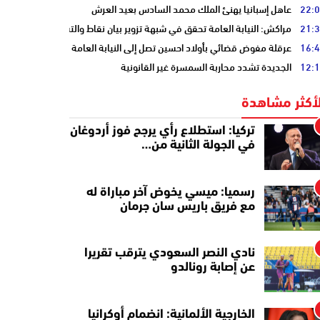
22:
عاهل إسبانيا يهنئ الملك محمد السادس بعيد العرش
21:
مراكش: النيابة العامة تحقق في شبهة تزوير بيان نقاط والتشهير بطالب
16:
عرقلة مفوض قضائي بأولاد احسين تصل إلى النيابة العامة
12:
الجديدة تشدد محاربة السمسرة غير القانونية
لأكثر مشاهدة
تركيا: استطلاع رأي يرجح فوز أردوغان
في الجولة الثانية من…
رسميا: ميسي يخوض آخر مباراة له
مع فريق باريس سان جرمان
نادي النصر السعودي يترقب تقريرا
عن إصابة رونالدو
الخارجية الألمانية: انضمام أوكرانيا