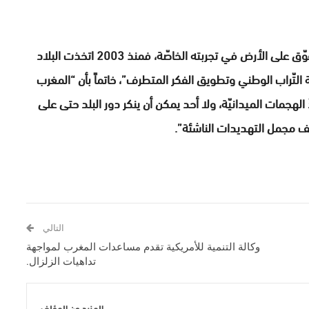
ولفت الخبير الأمني والإستراتيجي إلى أن “المغرب متفوّق على الأرض في تجربته الخاصّة، فمنذ 2003 اتخذت البلاد
 التّراب الوطني وتطويق الفكر المتطرف”، خاتماً بأن “المغرب
لهجمات الميدانيّة، ولا أحد يمكن أن ينكر دور البلد حتى على
ف مجمل التهديدات الناشئة”.
التالي
وكالة التنمية للأمريكية تقدم مساعدات المغرب لمواجهة
تداهيات الزلزال.