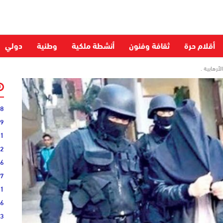
أقلام حرة
ثقافة وفنون
أنشطة ملكية
وطنية
دولي
أرهابية .
28
59
51
52
06
27
31
16
33