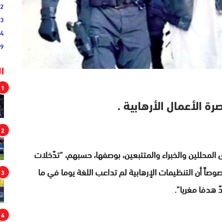
02
33
44
19
ا
1
ة الأعمال الأرهابية .
2
المحللين والخبراء والمتتبعين، بوصفها، حسبهم، “تدّخلات
صاً أن التنظيمات الإرهابية لم تداعب اللغة يوما في ما
3
 هدفا مغريا”.
4