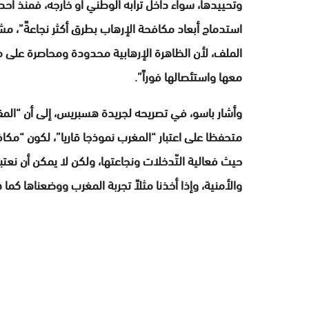
استدماج أبعاد مكافحة الإرهاب بطرق أكثر نجاعةً”، مشير
الملف، لأن الظاهرة الإرهابية محدودة ومحاصرة على مست
معها واستئصالها فوراً”.
وأشار باسو، في تصريحه لجريدة هسبريس، إلى أن “المقا
متحفظا على اعتبار “المغرب نموذجا قاريا”، لكون “م
حيث فعالية التّدخلات ونجاعتها، ولكن لا يمكن أن نعت
والأمنية، وإذا أخذنا مثلاً تجربة المغرب ووضعناها كما 