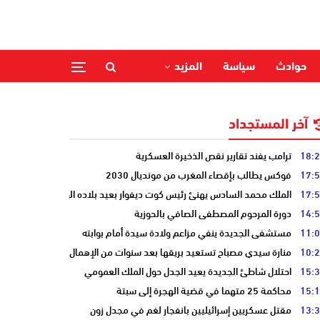
حوادث
سياسة
المزيد
آخر المستجداد
18:
ترامب يفند تقارير نقص الذخيرة العسكرية
17:
فوكس يطالب بإقصاء المغرب من مونديال 2030
17:
الملك محمد السادس يهنئ رئيس كوت ديفوار بعيد بلاده الوطني
14:
دورة المرحوم المصطفى الصافي بالحوزية
11:
مستشفى الجديدة ينفي مزاعم ولادة سيدة أمام بوابته
10:
منارة سيدي مصباح تستعيد بريقها بعد سنوات من الإهمال
15:
احتلال شاطئ الجديدة يعيد الجدل حول الملك العمومي
15:
محاكمة 25 متهما في قضية الهجرة إلى سبتة
13:
مقتل عسكريين إسرائيليين بانفجار لغم في مجدل زون