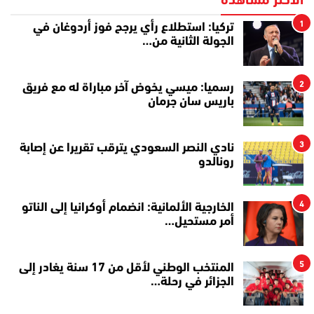
الأكثر مشاهدة
1
تركيا: استطلاع رأي يرجح فوز أردوغان في
الجولة الثانية من…
2
رسميا: ميسي يخوض آخر مباراة له مع فريق
باريس سان جرمان
3
نادي النصر السعودي يترقب تقريرا عن إصابة
رونالدو
4
الخارجية الألمانية: انضمام أوكرانيا إلى الناتو
أمر مستحيل…
5
المنتخب الوطني لأقل من 17 سنة يغادر إلى
الجزائر في رحلة…