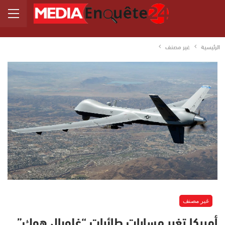
الرئيسية
غير مصنف
غير مصنف
أمريكا تغير مسارات طائرات “غلوبال هوك”