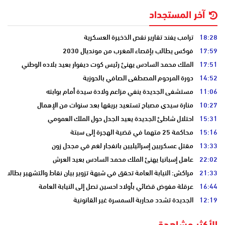
آخر المستجداد
18:28
ترامب يفند تقارير نقص الذخيرة العسكرية
17:59
فوكس يطالب بإقصاء المغرب من مونديال 2030
17:51
الملك محمد السادس يهنئ رئيس كوت ديفوار بعيد بلاده الوطني
14:52
دورة المرحوم المصطفى الصافي بالحوزية
11:06
مستشفى الجديدة ينفي مزاعم ولادة سيدة أمام بوابته
10:27
منارة سيدي مصباح تستعيد بريقها بعد سنوات من الإهمال
15:31
احتلال شاطئ الجديدة يعيد الجدل حول الملك العمومي
15:16
محاكمة 25 متهما في قضية الهجرة إلى سبتة
13:33
مقتل عسكريين إسرائيليين بانفجار لغم في مجدل زون
22:02
عاهل إسبانيا يهنئ الملك محمد السادس بعيد العرش
21:33
مراكش: النيابة العامة تحقق في شبهة تزوير بيان نقاط والتشهير بطالب
16:44
عرقلة مفوض قضائي بأولاد احسين تصل إلى النيابة العامة
12:19
الجديدة تشدد محاربة السمسرة غير القانونية