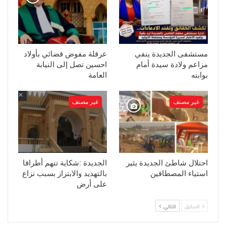
مستشفى الجديدة ينفي
عرقلة مفوض قضائي بأولاد
مزاعم ولادة سيدة أمام
احسين تصل إلى النيابة
بوابته
العامة
غير مصنف
غير مصنف
احتلال شاطئ الجديدة يثير
الجديدة :شكاية تتهم أطرافا
استياء المصطافين
بالتهديد والابتزاز بسبب نزاع
على أرض
السابق
التالي