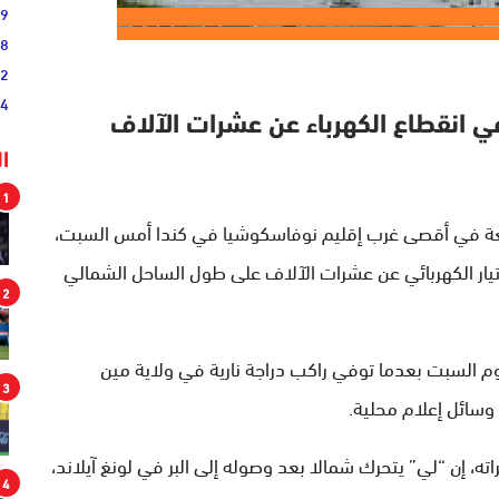
19
38
52
54
ي انقطاع الكهرباء عن عشرات الآلاف
ا
1
واقعة في أقصى غرب إقليم نوفاسكوشيا في كندا أمس السبت،
ار الكهربائي عن عشرات الآلاف على طول الساحل الشمالي
2
م السبت بعدما توفي راكب دراجة نارية في ولاية مين
3
وسائل إعلام محلية.
ه، إن “لي” يتحرك شمالا بعد وصوله إلى البر في لونغ آيلاند،
4