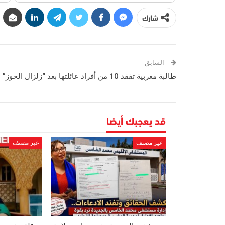
شارك
السابق
طالبة مغربية تفقد 10 من أفراد عائلتها بعد “زلزال الحوز”
قد يعجبك أيضا
غير مصنف
غير مصنف