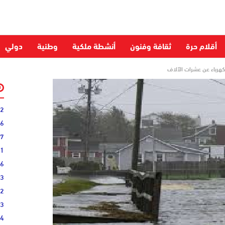
أقلام حرة
ثقافة وفنون
أنشطة ملكية
وطنية
دولي
كهرباء عن عشرات الآلاف
52
06
27
31
16
33
02
33
44