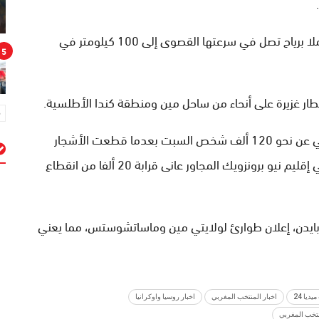
وذكر خبراء أرصاد جوية أن الأعصار الذي ما زال قويا محملا برياح تصل في سرعتها القصوى إلى 100 كيلومتر في
5
 غزيرة على أنحاء من ساحل مين ومنطقة كندا الأطلسية.
وفي إقليم نوفاسكوشيا الكندي انقطع التيار الكهربائي عن نحو 120 ألف شخص السبت بعدما قطعت الأشجار
المتساقطة بسبب قوة الرياح خطوط الكهرباء، بينما في إقليم نيو برونزويك المجاور عانى قرابة 20 ألفا من انقطاع
م
و بايدن، إعلان طوارئ لولايتي مين وماساتشوستس، مما يعني
ديا 24
اخبار المنتخب المغربي
اخبار روسيا واوكرانيا
نتخب المغربي