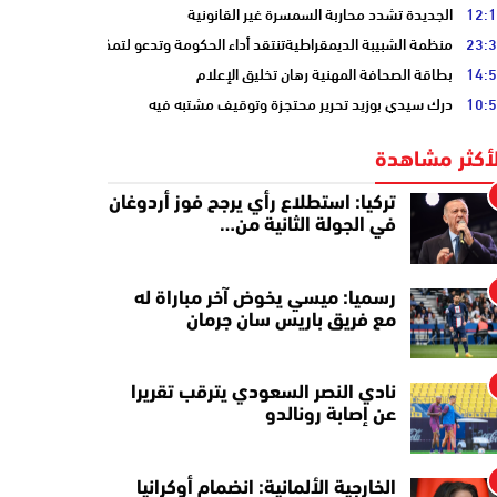
12:
الجديدة تشدد محاربة السمسرة غير القانونية
23:
منظمة الشبيبة الديمقراطيةتنتقد أداء الحكومة وتدعو لتمكين الشباب
14:
بطاقة الصحافة المهنية رهان تخليق الإعلام
10:
درك سيدي بوزيد تحرير محتجزة وتوقيف مشتبه فيه
لأكثر مشاهدة
تركيا: استطلاع رأي يرجح فوز أردوغان
في الجولة الثانية من…
رسميا: ميسي يخوض آخر مباراة له
مع فريق باريس سان جرمان
نادي النصر السعودي يترقب تقريرا
عن إصابة رونالدو
الخارجية الألمانية: انضمام أوكرانيا