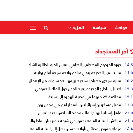
حوادث
سياسة
المزيد
آخر المستجداد
14:
دورة المرحوم المصطفى الصافي تنعش الكرة الطائرة الشاطئية بالحوزية
11:
مستشفى الجديدة ينفي مزاعم ولادة سيدة أمام بوابته
10:
منارة سيدي مصباح تستعيد بريقها بعد سنوات من الإهمال
15:
احتلال شاطئ الجديدة يعيد الجدل حول الملك العمومي
15:
محاكمة 25 متهما في قضية الهجرة إلى سبتة
13:
مقتل عسكريين إسرائيليين بانفجار لغم في مجدل زون
22:
عاهل إسبانيا يهنئ الملك محمد السادس بعيد العرش
21:
مراكش: النيابة العامة تحقق في شبهة تزوير بيان نقاط والتشهير بطالب
16:
عرقلة مفوض قضائي بأولاد احسين تصل إلى النيابة العامة